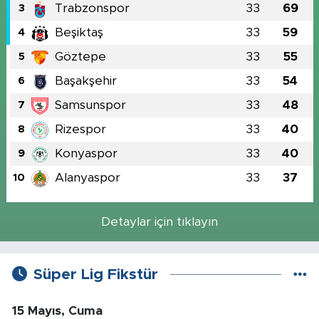
Trabzonspor
33
69
3
Beşiktaş
33
59
4
Göztepe
33
55
5
Başakşehir
33
54
6
Samsunspor
33
48
7
Rizespor
33
40
8
Konyaspor
33
40
9
Alanyaspor
33
37
10
Detaylar için tıklayın
Süper Lig Fikstür
15 Mayıs, Cuma