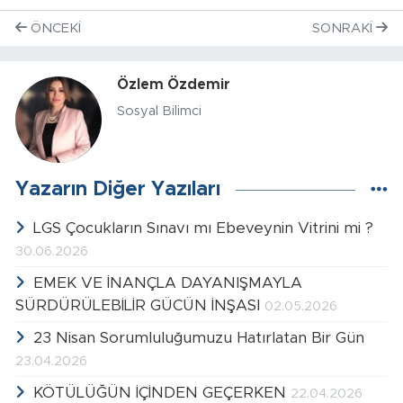
ÖNCEKI
SONRAKI
Özlem Özdemir
Sosyal Bilimci
Yazarın Diğer Yazıları
LGS Çocukların Sınavı mı Ebeveynin Vitrini mi ?
30.06.2026
EMEK VE İNANÇLA DAYANIŞMAYLA
SÜRDÜRÜLEBİLİR GÜCÜN İNŞASI
02.05.2026
23 Nisan Sorumluluğumuzu Hatırlatan Bir Gün
23.04.2026
KÖTÜLÜĞÜN İÇİNDEN GEÇERKEN
22.04.2026