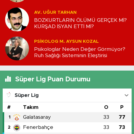
‘HÜKÜMDARLIK’ KRİZİ
AV. UĞUR TARHAN
BOZKURTLARIN ÖLÜMÜ GERÇEK Mİ?
KÜRŞAD İSYAN ETTİ Mİ?
PSIKOLOG M. AYSUN KOZAL
Psikologlar Neden Değer Görmüyor?
Ruh Sağlığı Sisteminin Eleştirisi
Süper Lig Puan Durumu
Süper Lig
#
Takım
O
P
Galatasaray
33
77
1
Fenerbahçe
33
73
2