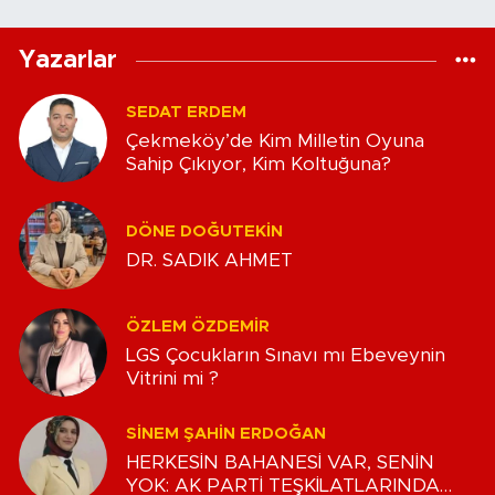
Yazarlar
SEDAT ERDEM
Çekmeköy’de Kim Milletin Oyuna
Sahip Çıkıyor, Kim Koltuğuna?
DÖNE DOĞUTEKIN
DR. SADIK AHMET
ÖZLEM ÖZDEMIR
LGS Çocukların Sınavı mı Ebeveynin
Vitrini mi ?
SINEM ŞAHIN ERDOĞAN
HERKESİN BAHANESİ VAR, SENİN
YOK: AK PARTİ TEŞKİLATLARINDA