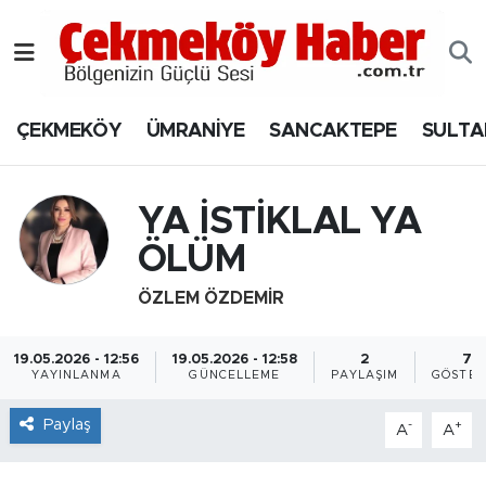
Nöbetçi Eczaneler
ÇEKMEKÖY
ÜMRANİYE
SANCAKTEPE
SULTA
Hava Durumu
Namaz Vakitleri
YA İSTİKLAL YA
Trafik Durumu
ÖLÜM
ÖZLEM ÖZDEMIR
Süper Lig Puan Durumu ve Fikstür
Tüm Manşetler
19.05.2026 - 12:56
19.05.2026 - 12:58
2
7
YAYINLANMA
GÜNCELLEME
PAYLAŞIM
GÖSTER
Son Dakika Haberleri
Paylaş
-
+
A
A
Haber Arşivi