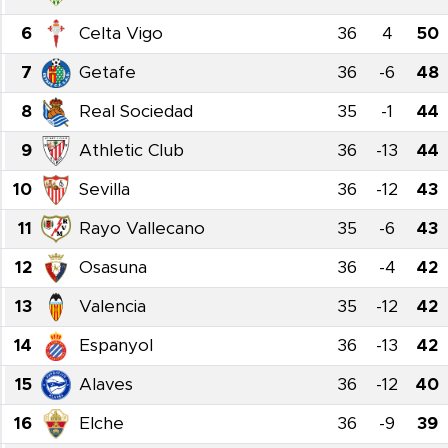
6
Celta Vigo
36
4
50
7
Getafe
36
-6
48
8
Real Sociedad
35
-1
44
9
Athletic Club
36
-13
44
10
Sevilla
36
-12
43
11
Rayo Vallecano
35
-6
43
12
Osasuna
36
-4
42
13
Valencia
35
-12
42
14
Espanyol
36
-13
42
15
Alaves
36
-12
40
16
Elche
36
-9
39