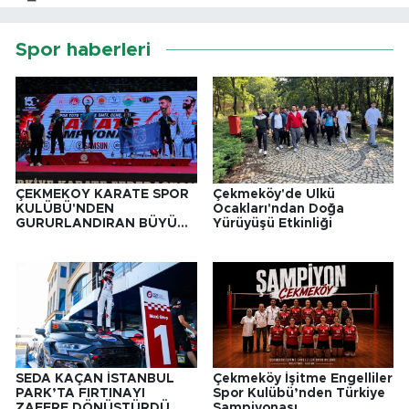
Spor haberleri
ÇEKMEKÖY KARATE SPOR
Çekmeköy'de Ülkü
KULÜBÜ'NDEN
Ocakları'ndan Doğa
GURURLANDIRAN BÜYÜK
Yürüyüşü Etkinliği
BAŞARI
SEDA KAÇAN İSTANBUL
Çekmeköy İşitme Engelliler
PARK’TA FIRTINAYI
Spor Kulübü’nden Türkiye
ZAFERE DÖNÜŞTÜRDÜ
Şampiyonası