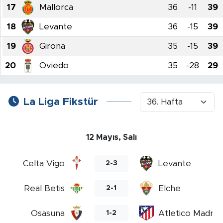
17
Mallorca
36
-11
39
18
Levante
36
-15
39
19
Girona
35
-15
39
20
Oviedo
35
-28
29
La Liga Fikstür
12 Mayıs, Salı
Celta Vigo
Levante
2-3
Real Betis
Elche
2-1
Osasuna
Atletico Madrid
1-2