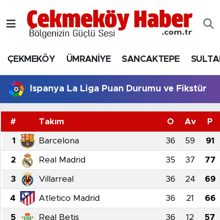
Nöbetçi Eczaneler
ÇEKMEKÖY
ÜMRANİYE
SANCAKTEPE
SULTA
Hava Durumu
Namaz Vakitleri
İspanya La Liga Puan Durumu ve Fikstür
Trafik Durumu
#
Takım
O
Av
P
Süper Lig Puan Durumu ve Fikstür
1
Barcelona
36
59
91
2
Real Madrid
35
37
77
Tüm Manşetler
3
Villarreal
36
24
69
Son Dakika Haberleri
4
Atletico Madrid
36
21
66
Haber Arşivi
5
Real Betis
36
12
57