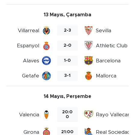
13 Mayıs, Çarşamba
Villarreal
Sevilla
2-3
Espanyol
Athletic Club
2-0
Alaves
Barcelona
1-0
Getafe
Mallorca
3-1
14 Mayıs, Perşembe
20:0
Valencia
Rayo Vallecano
0
Girona
Real Sociedad
21:00