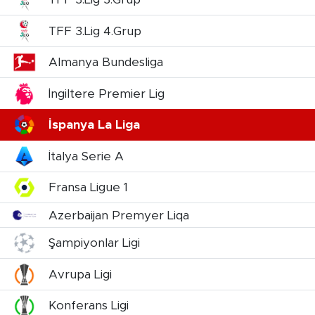
TFF 3.Lig 4.Grup
Almanya Bundesliga
İngiltere Premier Lig
İspanya La Liga
İtalya Serie A
Fransa Ligue 1
Azerbaijan Premyer Liqa
Şampiyonlar Ligi
Avrupa Ligi
Konferans Ligi