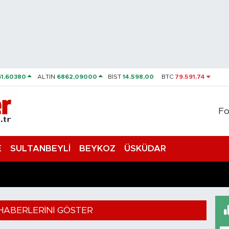
61,60380
ALTIN
6862,09000
BİST
14.598,00
BTC
79.591,74
Fo
E
SULTANBEYLİ
BEYKOZ
ÜSKÜDAR
HABERLERINI GÖSTER