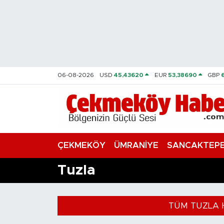
Nöbetçi Eczaneler
Hava Durumu
06-08-2026
USD
45,43620
EUR
53,38690
GBP
Namaz Vakitleri
Trafik Durumu
Süper Lig Puan Durumu ve Fikstür
ÇEKMEKÖY
ÜMRANİYE
SANCAKTEP
Tüm Manşetler
Tuzla
Son Dakika Haberleri
TÜM TUZLA 
Haber Arşivi