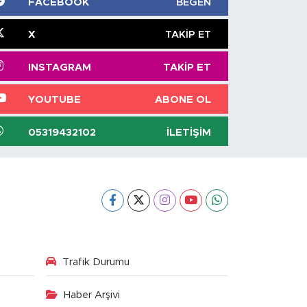
FACEBOOK
BEĞEN
X
TAKIP ET
INSTAGRAM
TAKIP ET
YOUTUBE
ABONE OL
05319432102
İLETIŞIM
Trafik Durumu
Haber Arşivi