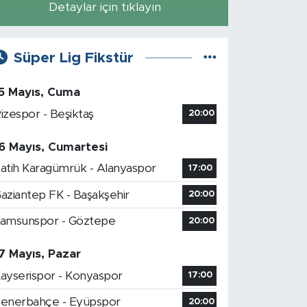
Detaylar için tıklayın
Süper Lig Fikstür
5 Mayıs, Cuma
izespor - Beşiktaş
20:00
6 Mayıs, Cumartesi
atih Karagümrük - Alanyaspor
17:00
aziantep FK - Başakşehir
20:00
amsunspor - Göztepe
20:00
7 Mayıs, Pazar
ayserispor - Konyaspor
17:00
enerbahçe - Eyüpspor
20:00