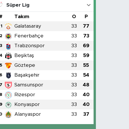
Süper Lig
#
Takım
O
P
Galatasaray
33
77
1
Fenerbahçe
33
73
2
Trabzonspor
33
69
3
Beşiktaş
33
59
4
Göztepe
33
55
5
Başakşehir
33
54
6
Samsunspor
33
48
7
Rizespor
33
40
8
Konyaspor
33
40
9
Alanyaspor
33
37
0