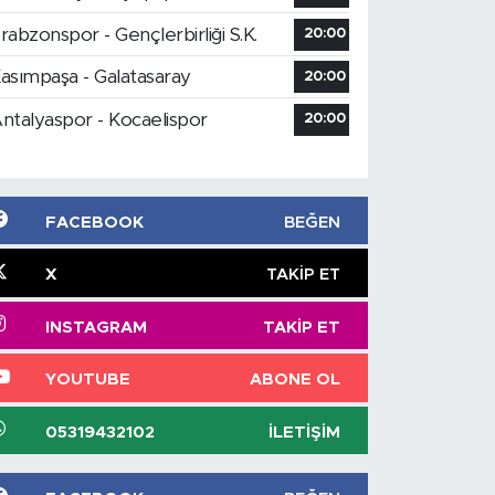
rabzonspor - Gençlerbirliği S.K.
20:00
asımpaşa - Galatasaray
20:00
ntalyaspor - Kocaelispor
20:00
FACEBOOK
BEĞEN
X
TAKIP ET
INSTAGRAM
TAKIP ET
YOUTUBE
ABONE OL
05319432102
İLETIŞIM