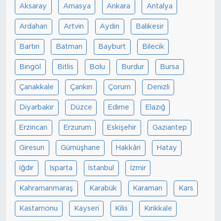
Aksaray
Amasya
Ankara
Antalya
Ardahan
Artvin
Aydın
Balıkesir
Bartın
Batman
Bayburt
Bilecik
Bingöl
Bitlis
Bolu
Burdur
Bursa
Çanakkale
Çankırı
Çorum
Denizli
Diyarbakır
Düzce
Edirne
Elazığ
Erzincan
Erzurum
Eskişehir
Gaziantep
Giresun
Gümüşhane
Hakkâri
Hatay
Iğdır
Isparta
İstanbul
İzmir
Kahramanmaraş
Karabük
Karaman
Kars
Kastamonu
Kayseri
Kilis
Kırıkkale