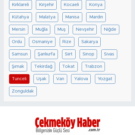
Kırklareli
Kırşehir
Kocaeli
Konya
Kütahya
Malatya
Manisa
Mardin
Mersin
Muğla
Muş
Nevşehir
Niğde
Ordu
Osmaniye
Rize
Sakarya
Samsun
Şanlıurfa
Siirt
Sinop
Sivas
Şırnak
Tekirdağ
Tokat
Trabzon
Tunceli
Uşak
Van
Yalova
Yozgat
Zonguldak