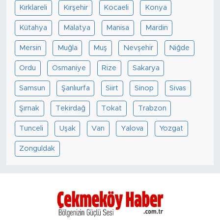
Kırklareli
Kırşehir
Kocaeli
Konya
Kütahya
Malatya
Manisa
Mardin
Mersin
Muğla
Muş
Nevşehir
Niğde
Ordu
Osmaniye
Rize
Sakarya
Samsun
Şanlıurfa
Siirt
Sinop
Sivas
Şırnak
Tekirdağ
Tokat
Trabzon
Tunceli
Uşak
Van
Yalova
Yozgat
Zonguldak