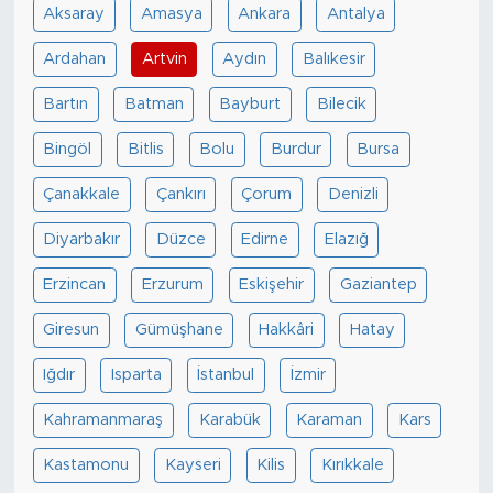
Aksaray
Amasya
Ankara
Antalya
Ardahan
Artvin
Aydın
Balıkesir
Bartın
Batman
Bayburt
Bilecik
Bingöl
Bitlis
Bolu
Burdur
Bursa
Çanakkale
Çankırı
Çorum
Denizli
Diyarbakır
Düzce
Edirne
Elazığ
Erzincan
Erzurum
Eskişehir
Gaziantep
Giresun
Gümüşhane
Hakkâri
Hatay
Iğdır
Isparta
İstanbul
İzmir
Kahramanmaraş
Karabük
Karaman
Kars
Kastamonu
Kayseri
Kilis
Kırıkkale