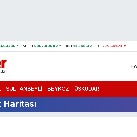
61,60380
ALTIN
6862,09000
BİST
14.598,00
BTC
79.591,74
Fo
E
SULTANBEYLİ
BEYKOZ
ÜSKÜDAR
 Haritası