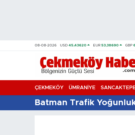
Nöbetçi Eczaneler
Hava Durumu
08-08-2026
USD
45,43620
EUR
53,38690
GBP
Namaz Vakitleri
Trafik Durumu
Süper Lig Puan Durumu ve Fikstür
ÇEKMEKÖY
ÜMRANİYE
SANCAKTEP
Tüm Manşetler
Batman Trafik Yoğunluk
Son Dakika Haberleri
Haber Arşivi