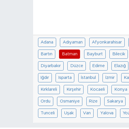
Adana
Adıyaman
Afyonkarahisar
Bartın
Batman
Bayburt
Bilecik
Diyarbakır
Düzce
Edirne
Elazığ
Iğdır
Isparta
İstanbul
İzmir
Ka
Kırklareli
Kırşehir
Kocaeli
Konya
Ordu
Osmaniye
Rize
Sakarya
Tunceli
Uşak
Van
Yalova
Yo