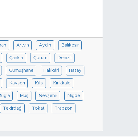
han
Artvin
Aydın
Balıkesir
Çankırı
Çorum
Denizli
Gümüşhane
Hakkâri
Hatay
Kayseri
Kilis
Kırıkkale
uğla
Muş
Nevşehir
Niğde
Tekirdağ
Tokat
Trabzon