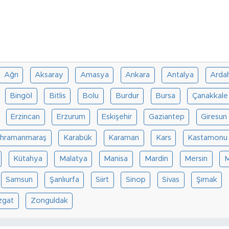
Ağrı
Aksaray
Amasya
Ankara
Antalya
Arda
Bingöl
Bitlis
Bolu
Burdur
Bursa
Çanakkale
Erzincan
Erzurum
Eskişehir
Gaziantep
Giresun
hramanmaraş
Karabük
Karaman
Kars
Kastamonu
Kütahya
Malatya
Manisa
Mardin
Mersin
M
Samsun
Şanlıurfa
Siirt
Sinop
Sivas
Şırnak
zgat
Zonguldak