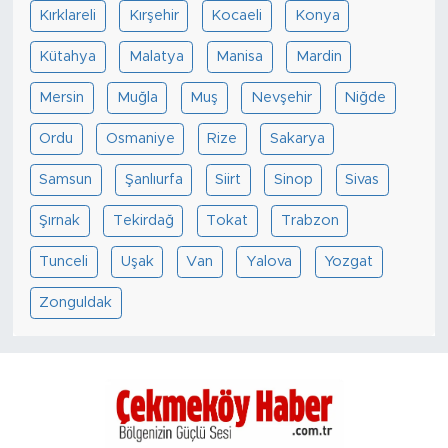
Kırklareli
Kırşehir
Kocaeli
Konya
Kütahya
Malatya
Manisa
Mardin
Mersin
Muğla
Muş
Nevşehir
Niğde
Ordu
Osmaniye
Rize
Sakarya
Samsun
Şanlıurfa
Siirt
Sinop
Sivas
Şırnak
Tekirdağ
Tokat
Trabzon
Tunceli
Uşak
Van
Yalova
Yozgat
Zonguldak