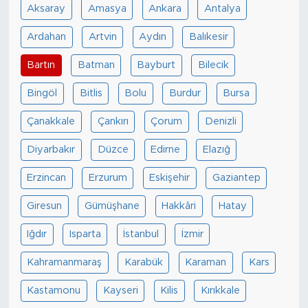
Aksaray
Amasya
Ankara
Antalya
Ardahan
Artvin
Aydın
Balıkesir
Bartın
Batman
Bayburt
Bilecik
Bingöl
Bitlis
Bolu
Burdur
Bursa
Çanakkale
Çankırı
Çorum
Denizli
Diyarbakır
Düzce
Edirne
Elazığ
Erzincan
Erzurum
Eskişehir
Gaziantep
Giresun
Gümüşhane
Hakkâri
Hatay
Iğdır
Isparta
İstanbul
İzmir
Kahramanmaraş
Karabük
Karaman
Kars
Kastamonu
Kayseri
Kilis
Kırıkkale