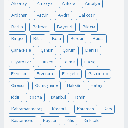
Aksaray
Amasya
Ankara
Antalya
Ardahan
Artvin
Aydın
Balıkesir
Bartın
Batman
Bayburt
Bilecik
Bingöl
Bitlis
Bolu
Burdur
Bursa
Çanakkale
Çankırı
Çorum
Denizli
Diyarbakır
Düzce
Edirne
Elazığ
Erzincan
Erzurum
Eskişehir
Gaziantep
Giresun
Gümüşhane
Hakkâri
Hatay
Iğdır
Isparta
İstanbul
İzmir
Kahramanmaraş
Karabük
Karaman
Kars
Kastamonu
Kayseri
Kilis
Kırıkkale