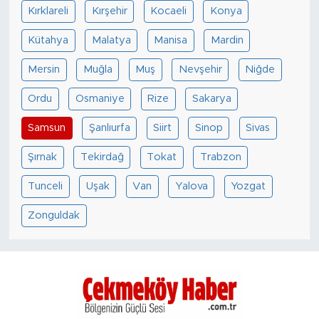
Kırklareli
Kırşehir
Kocaeli
Konya
Kütahya
Malatya
Manisa
Mardin
Mersin
Muğla
Muş
Nevşehir
Niğde
Ordu
Osmaniye
Rize
Sakarya
Samsun
Şanlıurfa
Siirt
Sinop
Sivas
Şırnak
Tekirdağ
Tokat
Trabzon
Tunceli
Uşak
Van
Yalova
Yozgat
Zonguldak