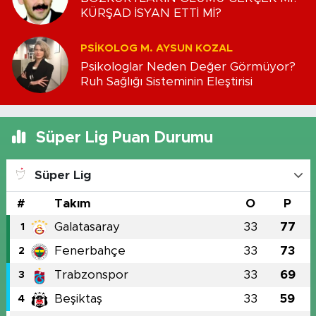
KÜRŞAD İSYAN ETTİ Mİ?
PSIKOLOG M. AYSUN KOZAL
Psikologlar Neden Değer Görmüyor?
Ruh Sağlığı Sisteminin Eleştirisi
Süper Lig Puan Durumu
Süper Lig
#
Takım
O
P
Galatasaray
33
77
1
Fenerbahçe
33
73
2
Trabzonspor
33
69
3
Beşiktaş
33
59
4