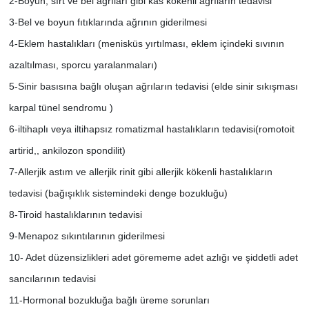
2-Boyun, sırt ve bel ağrıları gibi kas kökenli ağrıların tedavisi
3-Bel ve boyun fıtıklarında ağrının giderilmesi
4-Eklem hastalıkları (menisküs yırtılması, eklem içindeki sıvının
azaltılması, sporcu yaralanmaları)
5-Sinir basısına bağlı oluşan ağrıların tedavisi (elde sinir sıkışması
karpal tünel sendromu )
6-iltihaplı veya iltihapsız romatizmal hastalıkların tedavisi(romotoit
artirid,, ankilozon spondilit)
7-Allerjik astım ve allerjik rinit gibi allerjik kökenli hastalıkların
tedavisi (bağışıklık sistemindeki denge bozukluğu)
8-Tiroid hastalıklarının tedavisi
9-Menapoz sıkıntılarının giderilmesi
10- Adet düzensizlikleri adet görememe adet azlığı ve şiddetli adet
sancılarının tedavisi
11-Hormonal bozukluğa bağlı üreme sorunları