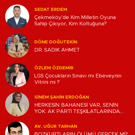
SEDAT ERDEM
Çekmeköy’de Kim Milletin Oyuna
Sahip Çıkıyor, Kim Koltuğuna?
DÖNE DOĞUTEKIN
DR. SADIK AHMET
ÖZLEM ÖZDEMIR
LGS Çocukların Sınavı mı Ebeveynin
Vitrini mi ?
SINEM ŞAHIN ERDOĞAN
HERKESİN BAHANESİ VAR, SENİN
YOK: AK PARTİ TEŞKİLATLARINDA
‘HÜKÜMDARLIK’ KRİZİ
AV. UĞUR TARHAN
BOZKURTLARIN ÖLÜMÜ GERÇEK Mİ?