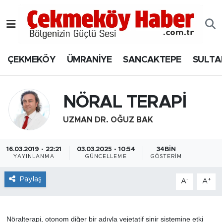
Nöbetçi Eczaneler
ÇEKMEKÖY
ÜMRANİYE
SANCAKTEPE
SULTA
Hava Durumu
Namaz Vakitleri
NÖRAL TERAPİ
Trafik Durumu
UZMAN DR. OĞUZ BAK
Süper Lig Puan Durumu ve Fikstür
16.03.2019 - 22:21
03.03.2025 - 10:54
34BIN
YAYINLANMA
GÜNCELLEME
GÖSTERIM
Tüm Manşetler
Paylaş
-
+
A
A
Son Dakika Haberleri
Haber Arşivi
Nöralterapi, otonom diğer bir adıyla vejetatif sinir sistemine etki