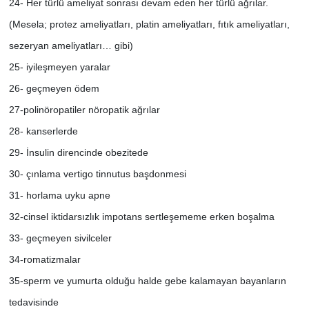
24- Her türlü ameliyat sonrası devam eden her türlü ağrılar.
(Mesela; protez ameliyatları, platin ameliyatları, fıtık ameliyatları,
sezeryan ameliyatları… gibi)
25- iyileşmeyen yaralar
26- geçmeyen ödem
27-polinöropatiler nöropatik ağrılar
28- kanserlerde
29- İnsulin direncinde obezitede
30- çınlama vertigo tinnutus başdonmesi
31- horlama uyku apne
32-cinsel iktidarsızlık impotans sertleşememe erken boşalma
33- geçmeyen sivilceler
34-romatizmalar
35-sperm ve yumurta olduğu halde gebe kalamayan bayanların
tedavisinde