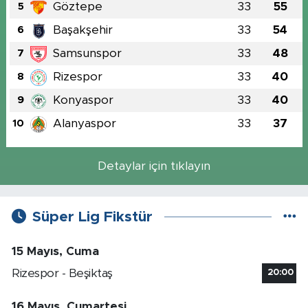
Göztepe
33
55
5
Başakşehir
33
54
6
Samsunspor
33
48
7
Rizespor
33
40
8
Konyaspor
33
40
9
Alanyaspor
33
37
10
Detaylar için tıklayın
Süper Lig Fikstür
15 Mayıs, Cuma
Rizespor - Beşiktaş
20:00
16 Mayıs, Cumartesi