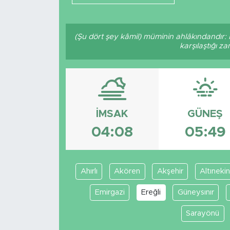
(Şu dört şey kâmil) müminin ahlâkındandır:
karşılaştığı z
İMSAK
GÜNEŞ
04:08
05:49
Ahırlı
Akören
Akşehir
Altınekin
Emirgazi
Ereğli
Güneysınır
Sarayönü