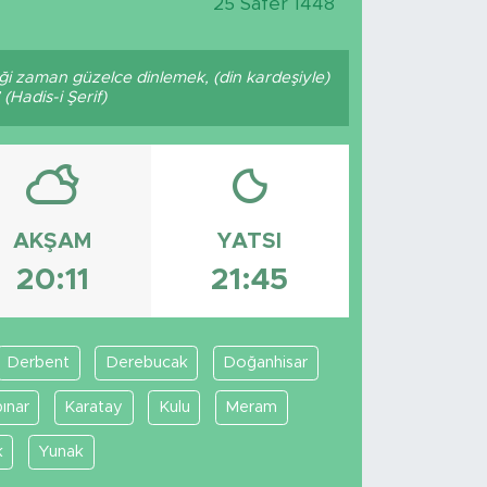
25 Safer 1448
ği zaman güzelce dinlemek, (din kardeşiyle)
(Hadis-i Şerif)
AKŞAM
YATSI
20:11
21:45
Derbent
Derebucak
Doğanhisar
ınar
Karatay
Kulu
Meram
k
Yunak