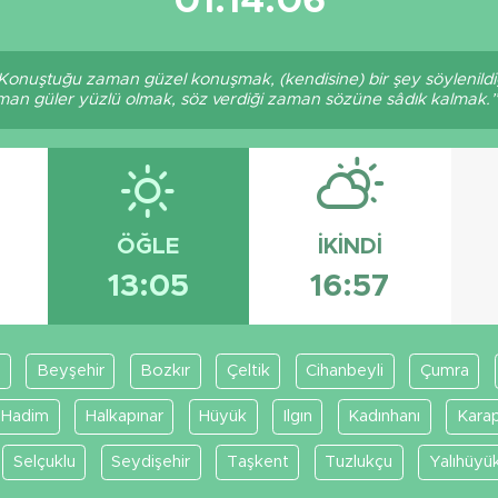
01:14:06
 Konuştuğu zaman güzel konuşmak, (kendisine) bir şey söylenildi
aman güler yüzlü olmak, söz verdiği zaman sözüne sâdık kalmak.” 
ÖĞLE
İKINDI
13:05
16:57
Beyşehir
Bozkır
Çeltik
Cihanbeyli
Çumra
Hadim
Halkapınar
Hüyük
Ilgın
Kadınhanı
Karap
Selçuklu
Seydişehir
Taşkent
Tuzlukçu
Yalıhüyü