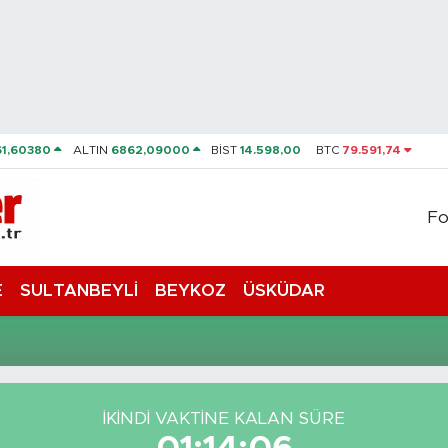
61,60380
ALTIN
6862,09000
BİST
14.598,00
BTC
79.591,74
Fo
E
SULTANBEYLİ
BEYKOZ
ÜSKÜDAR
İKINDI VAKTİNE KALAN SÜRE