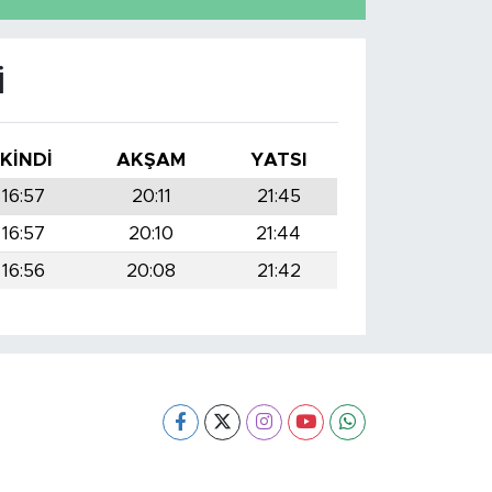
I
İKINDI
AKŞAM
YATSI
16:57
20:11
21:45
16:57
20:10
21:44
16:56
20:08
21:42