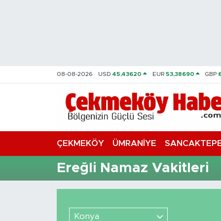
Nöbetçi Eczaneler
Hava Durumu
08-08-2026
USD
45,43620
EUR
53,38690
GBP
Namaz Vakitleri
Trafik Durumu
Süper Lig Puan Durumu ve Fikstür
ÇEKMEKÖY
ÜMRANİYE
SANCAKTEP
Tüm Manşetler
Ereğli Namaz Vakitleri
Son Dakika Haberleri
Haber Arşivi
Konya