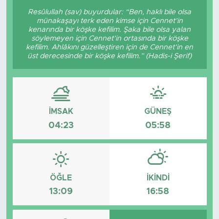
Resûlullah (sav) buyurdular: “Ben, haklı bile olsa
münakaşayı terk eden kimse için Cennet’in
kenarında bir köşke kefilim. Şaka bile olsa yalan
söylemeyen için Cennet’in ortasında bir köşke
kefilim. Ahlâkını güzelleştiren için de Cennet’in en
üst derecesinde bir köşke kefilim.” (Hadis-i Şerif)
İMSAK
GÜNEŞ
04:23
05:58
ÖĞLE
İKINDI
13:09
16:58