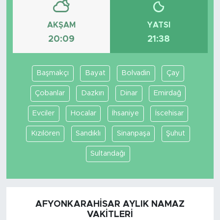
AKŞAM
YATSI
20:09
21:38
Başmakçı
Bayat
Bolvadin
Çay
Çobanlar
Dazkırı
Dinar
Emirdağ
Evciler
Hocalar
İhsaniye
İscehisar
Kızılören
Sandıklı
Sinanpaşa
Şuhut
Sultandağı
AFYONKARAHISAR AYLIK NAMAZ
VAKITLERI