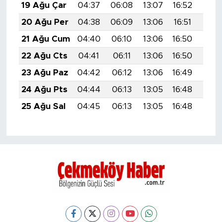
19 Ağu Çar
04:37
06:08
13:07
16:52
19:5
20 Ağu Per
04:38
06:09
13:06
16:51
19:5
21 Ağu Cum
04:40
06:10
13:06
16:50
19:5
22 Ağu Cts
04:41
06:11
13:06
16:50
19:5
23 Ağu Paz
04:42
06:12
13:06
16:49
19:5
24 Ağu Pts
04:44
06:13
13:05
16:48
19:4
25 Ağu Sal
04:45
06:13
13:05
16:48
19:4