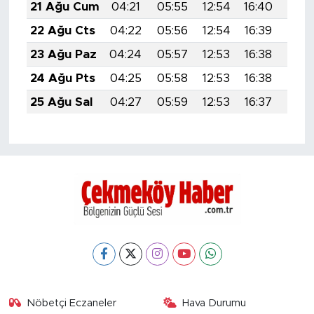
21 Ağu Cum
04:21
05:55
12:54
16:40
19:4
22 Ağu Cts
04:22
05:56
12:54
16:39
19:4
23 Ağu Paz
04:24
05:57
12:53
16:38
19:4
24 Ağu Pts
04:25
05:58
12:53
16:38
19:3
25 Ağu Sal
04:27
05:59
12:53
16:37
19:3
Nöbetçi Eczaneler
Hava Durumu