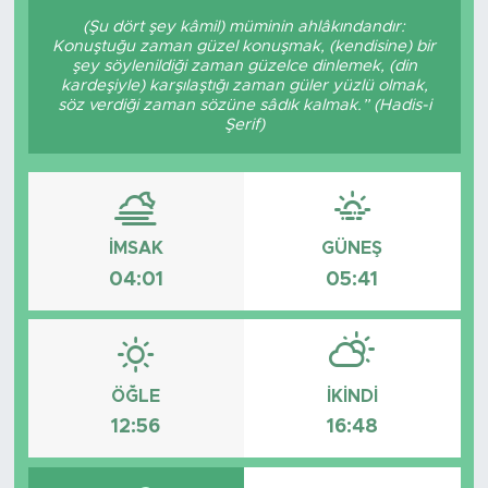
(Şu dört şey kâmil) müminin ahlâkındandır:
Konuştuğu zaman güzel konuşmak, (kendisine) bir
şey söylenildiği zaman güzelce dinlemek, (din
kardeşiyle) karşılaştığı zaman güler yüzlü olmak,
söz verdiği zaman sözüne sâdık kalmak.” (Hadis-i
Şerif)
İMSAK
GÜNEŞ
04:01
05:41
ÖĞLE
İKINDI
12:56
16:48