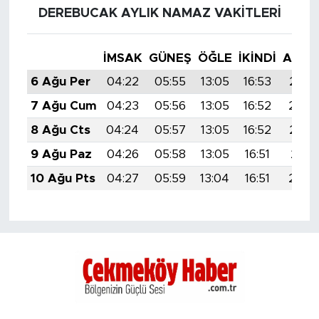
DEREBUCAK AYLIK NAMAZ VAKITLERI
İMSAK
GÜNEŞ
ÖĞLE
İKINDI
AKŞA
6 Ağu Per
04:22
05:55
13:05
16:53
20:0
7 Ağu Cum
04:23
05:56
13:05
16:52
20:0
8 Ağu Cts
04:24
05:57
13:05
16:52
20:0
9 Ağu Paz
04:26
05:58
13:05
16:51
20:0
10 Ağu Pts
04:27
05:59
13:04
16:51
20:0