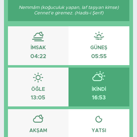
Nemmâm (koğuculuk yapan, laf taşıyan kimse)
Cennet’e giremez. (Hadis-i Şerif)
İMSAK
GÜNEŞ
04:22
05:55
ÖĞLE
İKINDI
13:05
16:53
AKŞAM
YATSI