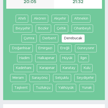
20:05
21:32
Ahırlı
Akören
Akşehir
Altınekin
Beyşehir
Bozkır
Çeltik
Cihanbeyli
Çumra
Derbent
Derebucak
Doğanhisar
Emirgazi
Ereğli
Güneysınır
Hadim
Halkapınar
Hüyük
Ilgın
Kadınhanı
Karapınar
Karatay
Kulu
Meram
Sarayönü
Selçuklu
Seydişehir
Taşkent
Tuzlukçu
Yalıhüyük
Yunak