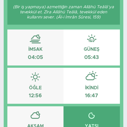
(Bir iş yapmaya) azmettiğin zaman Allâhü Teâlâ’ya
tevekkül et. Zira Allâhü Teâlâ, tevekkül eden
kullarını sever. (Âl-i İmrân Sûresi, 159)
İMSAK
GÜNEŞ
04:05
05:43
ÖĞLE
İKINDI
12:56
16:47
AKŞAM
YATSI