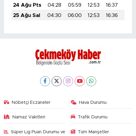
24 Ağu Pts
04:28
05:59
12:53
16:37
19:3
25 Ağu Sal
04:30
06:00
12:53
16:36
19:3
Nöbetçi Eczaneler
Hava Durumu
Namaz Vakitleri
Trafik Durumu
Süper Lig Puan Durumu ve
Tüm Manşetler