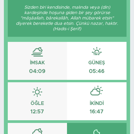
Sizden biri kendisinde, malında veya (din)
kardeşinde hoşuna giden bir şey görürse
"mâşâallah, bârekallâh, Allah mübarek etsin"
diyerek bereketle dua etsin. Çünkü nazar, haktır.
(Hadis-i Şerif)
İMSAK
GÜNEŞ
04:09
05:46
ÖĞLE
İKINDI
12:57
16:47