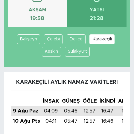
AKŞAM
YATSI
19:58
21:28
Balışeyh
Çelebi
Delice
Karakeçili
Keskin
Sulakyurt
KARAKEÇILI AYLIK NAMAZ VAKITLERI
İMSAK
GÜNEŞ
ÖĞLE
İKINDI
AKŞA
9 Ağu Paz
04:09
05:46
12:57
16:47
19:58
10 Ağu Pts
04:11
05:47
12:57
16:46
19:57