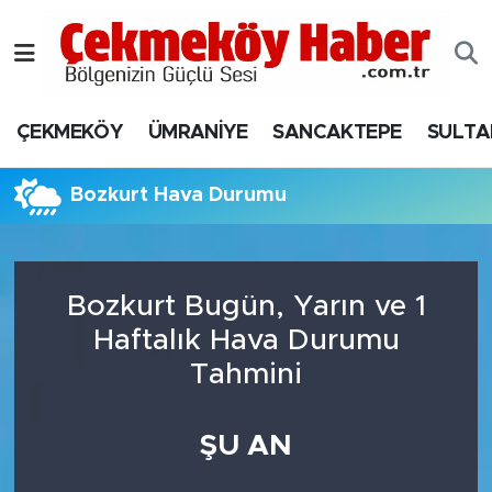
Nöbetçi Eczaneler
ÇEKMEKÖY
ÜMRANİYE
SANCAKTEPE
SULTA
Hava Durumu
Namaz Vakitleri
Bozkurt Hava Durumu
Trafik Durumu
Bozkurt Bugün, Yarın ve 1
Süper Lig Puan Durumu ve Fikstür
Haftalık Hava Durumu
Tüm Manşetler
Tahmini
Son Dakika Haberleri
ŞU AN
Haber Arşivi