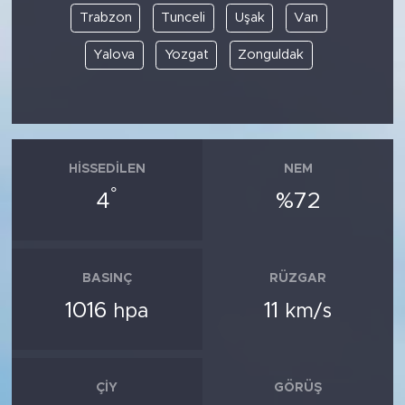
Trabzon
Tunceli
Uşak
Van
Yalova
Yozgat
Zonguldak
HISSEDILEN
NEM
°
4
%72
BASINÇ
RÜZGAR
1016
11
hpa
km/s
ÇIY
GÖRÜŞ