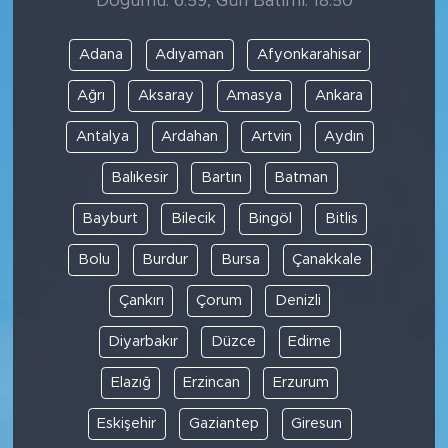
Doğumu: 6:59, Gün Batımı: 18:50
Adana
Adıyaman
Afyonkarahisar
Ağrı
Aksaray
Amasya
Ankara
Antalya
Ardahan
Artvin
Aydın
Balıkesir
Bartın
Batman
Bayburt
Bilecik
Bingöl
Bitlis
Bolu
Burdur
Bursa
Çanakkale
Çankırı
Çorum
Denizli
Diyarbakır
Düzce
Edirne
Elazığ
Erzincan
Erzurum
Eskişehir
Gaziantep
Giresun