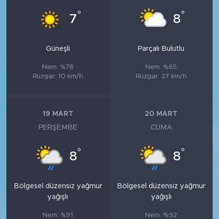
°
°
7
8
Güneşli
Parçalı Bulutlu
Nem: %78
Nem: %85
Rüzgar: 10 km/h
Rüzgar: 27 km/h
19 MART
20 MART
PERŞEMBE
CUMA
°
°
8
8
Bölgesel düzensiz yağmur
Bölgesel düzensiz yağmur
yağışlı
yağışlı
Nem: %91
Nem: %92