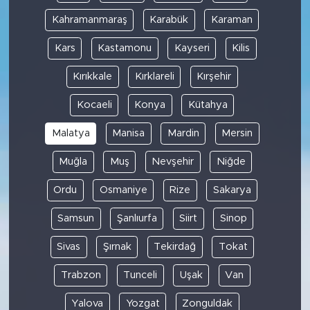
Kahramanmaraş
Karabük
Karaman
Kars
Kastamonu
Kayseri
Kilis
Kırıkkale
Kırklareli
Kırşehir
Kocaeli
Konya
Kütahya
Malatya
Manisa
Mardin
Mersin
Muğla
Muş
Nevşehir
Niğde
Ordu
Osmaniye
Rize
Sakarya
Samsun
Şanlıurfa
Siirt
Sinop
Sivas
Şırnak
Tekirdağ
Tokat
Trabzon
Tunceli
Uşak
Van
Yalova
Yozgat
Zonguldak