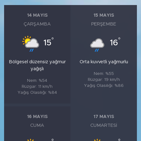
14 MAYIS
15 MAYIS
ÇARŞAMBA
PERŞEMBE
°
°
15
16
Bölgesel düzensiz yağmur
Orta kuvvetli yağmurlu
yağışlı
Nem: %55
Rüzgar: 19 km/h
Nem: %54
Yağış Olasılığı: %86
Rüzgar: 11 km/h
Yağış Olasılığı: %84
16 MAYIS
17 MAYIS
CUMA
CUMARTESI