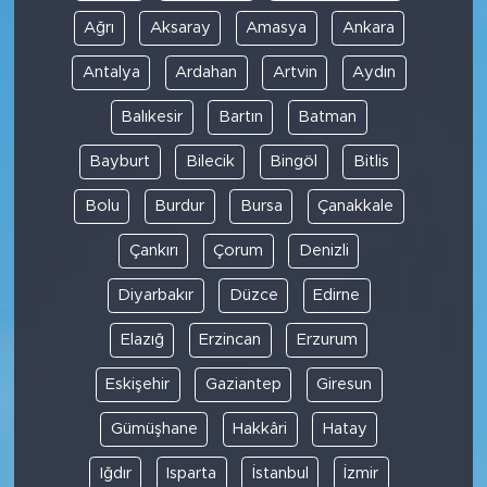
Ağrı
Aksaray
Amasya
Ankara
Antalya
Ardahan
Artvin
Aydın
Balıkesir
Bartın
Batman
Bayburt
Bilecik
Bingöl
Bitlis
Bolu
Burdur
Bursa
Çanakkale
Çankırı
Çorum
Denizli
Diyarbakır
Düzce
Edirne
Elazığ
Erzincan
Erzurum
Eskişehir
Gaziantep
Giresun
Gümüşhane
Hakkâri
Hatay
Iğdır
Isparta
İstanbul
İzmir