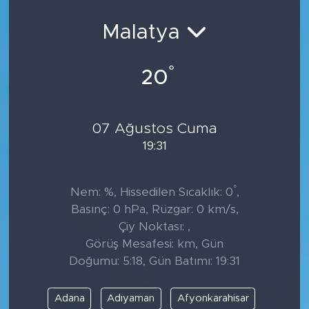
Malatya
°
20
07 Ağustos Cuma
19:31
°
Nem: %, Hissedilen Sıcaklık: 0
,
Basınç: 0 hPa, Rüzgar: 0 km/s,
Çiy Noktası: ,
Görüş Mesafesi: km, Gün
Doğumu: 5:18, Gün Batımı: 19:31
Adana
Adıyaman
Afyonkarahisar