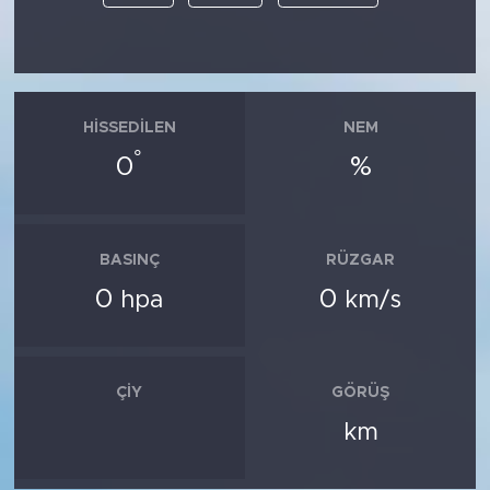
HISSEDILEN
NEM
°
0
%
BASINÇ
RÜZGAR
0
0
hpa
km/s
ÇIY
GÖRÜŞ
km