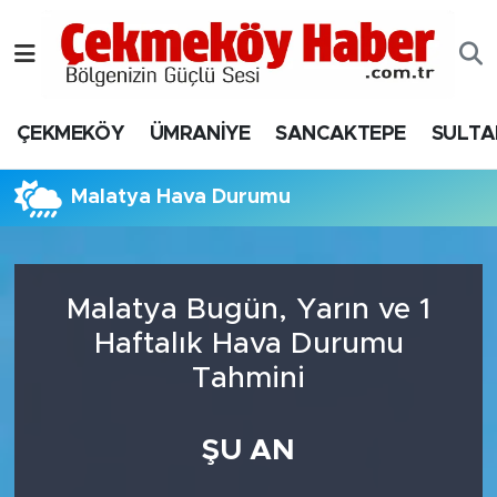
Nöbetçi Eczaneler
ÇEKMEKÖY
ÜMRANİYE
SANCAKTEPE
SULTA
Hava Durumu
Namaz Vakitleri
Malatya Hava Durumu
Trafik Durumu
Malatya Bugün, Yarın ve 1
Süper Lig Puan Durumu ve Fikstür
Haftalık Hava Durumu
Tüm Manşetler
Tahmini
Son Dakika Haberleri
ŞU AN
Haber Arşivi