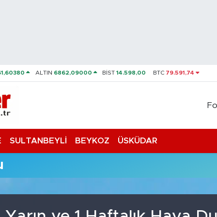
61,60380
ALTIN
6862,09000
BİST
14.598,00
BTC
79.591,74
Fo
E
SULTANBEYLİ
BEYKOZ
ÜSKÜDAR
u
, Yarın ve 1 Haftalık Hava 