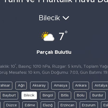
Bilecik
°
7
Parçalı Bulutlu
°
klık: 10
, Basınç: 1010 hPa, Rüzgar: 5 km/s, Toplam Yağıs
örüş Mesafesi: 10 km, Gün Doğumu: 7:03, Gün Batımı: 19:
ahisar
Ağrı
Aksaray
Amasya
Ankara
Antalya
Bayburt
Bilecik
Bingöl
Bitlis
Bolu
Burdur
Düzce
Edirne
Elazığ
Erzincan
Erzurum
Es