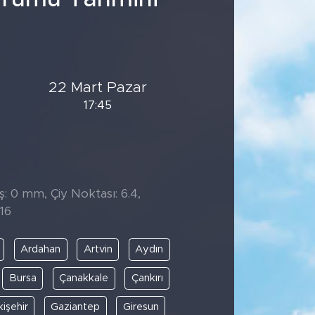
22 Mart Pazar
17:45
̧: 0 mm, Çiy Noktası: 6.4,
16
Ardahan
Artvin
Aydın
Bursa
Çanakkale
Çankırı
kişehir
Gaziantep
Giresun