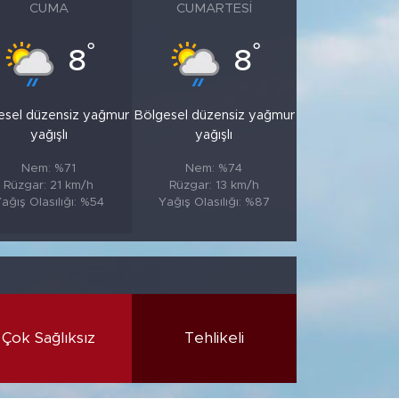
CUMA
CUMARTESI
°
°
8
8
esel düzensiz yağmur
Bölgesel düzensiz yağmur
yağışlı
yağışlı
Nem: %71
Nem: %74
Rüzgar: 21 km/h
Rüzgar: 13 km/h
ağış Olasılığı: %54
Yağış Olasılığı: %87
Çok Sağlıksız
Tehlikeli