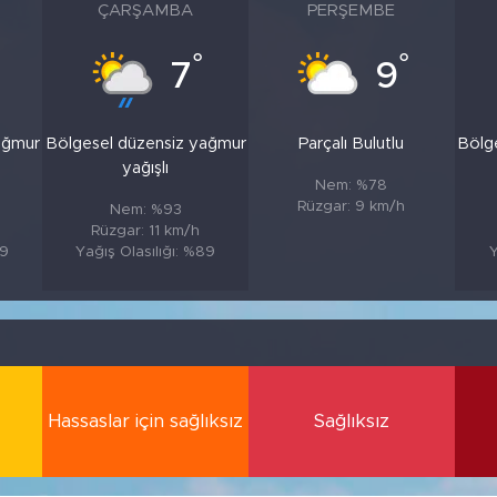
ÇARŞAMBA
PERŞEMBE
°
°
7
9
ağmur
Bölgesel düzensiz yağmur
Parçalı Bulutlu
Bölg
yağışlı
Nem: %78
Rüzgar: 9 km/h
Nem: %93
Rüzgar: 11 km/h
89
Yağış Olasılığı: %89
Y
Hassaslar için sağlıksız
Sağlıksız