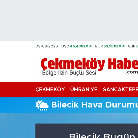
Nöbetçi Eczaneler
Hava Durumu
09-08-2026
USD
45,43620
EUR
53,38690
GBP
Namaz Vakitleri
Trafik Durumu
Süper Lig Puan Durumu ve Fikstür
ÇEKMEKÖY
ÜMRANİYE
SANCAKTEP
Tüm Manşetler
Bilecik Hava Durum
Son Dakika Haberleri
Haber Arşivi
Bilecik Bugün