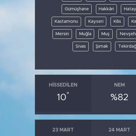
Gümüşhane
Hakkâri
Hata
Kastamonu
Kayseri
Kilis
Kı
Mersin
Muğla
Muş
Nevşehi
Sivas
Şırnak
Tekirda
HISSEDILEN
NEM
°
10
%82
23 MART
24 MART