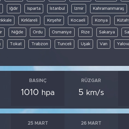
y
Iğdır
Isparta
İstanbul
İzmir
Kahramanmaraş
rıkkale
Kırklareli
Kırşehir
Kocaeli
Konya
Kütah
r
Niğde
Ordu
Osmaniye
Rize
Sakarya
S
ğ
Tokat
Trabzon
Tunceli
Uşak
Van
Yalov
BASINÇ
RÜZGAR
1010
5
hpa
km/s
25 MART
26 MART