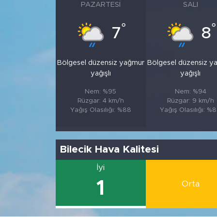
PAZARTESI
SALI
°
°
7
8
Bölgesel düzensiz yağmur
Bölgesel düzensiz y
yağışlı
yağışlı
Nem: %95
Nem: %94
Rüzgar: 4 km/h
Rüzgar: 9 km/h
Yağış Olasılığı: %88
Yağış Olasılığı: %
Bilecik Hava Kalitesi
İyi
1
Orta