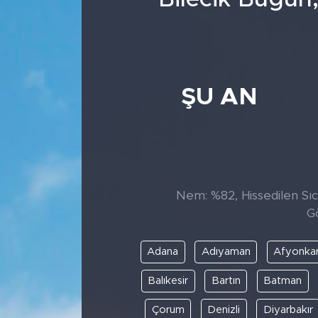
ŞU AN
Nem: %82, Hissedilen Sıca
G
Adana
Adıyaman
Afyonkar
Balıkesir
Bartın
Batman
Çorum
Denizli
Diyarbakır