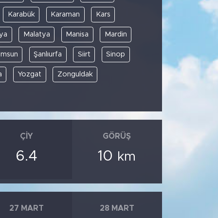
Karabük
Karaman
Kars
ya
Malatya
Manisa
Mardin
amsun
Şanlıurfa
Siirt
Sinop
a
Yozgat
Zonguldak
ÇIY
GÖRÜŞ
6.4
10
km
27 MART
28 MART