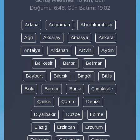
Görüş Mesafesi: 10 km, Gün
Doğumu: 6:48, Gün Batımı: 19:02
Adana
Adıyaman
Afyonkarahisar
Ağrı
Aksaray
Amasya
Ankara
Antalya
Ardahan
Artvin
Aydın
Balıkesir
Bartın
Batman
Bayburt
Bilecik
Bingöl
Bitlis
Bolu
Burdur
Bursa
Çanakkale
Çankırı
Çorum
Denizli
Diyarbakır
Düzce
Edirne
Elazığ
Erzincan
Erzurum