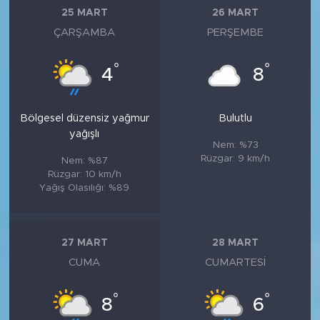
25 MART
26 MART
ÇARŞAMBA
PERŞEMBE
°
°
4
8
Bölgesel düzensiz yağmur
Bulutlu
yağışlı
Nem: %73
Rüzgar: 9 km/h
Nem: %87
Rüzgar: 10 km/h
Yağış Olasılığı: %89
27 MART
28 MART
CUMA
CUMARTESI
°
°
8
6