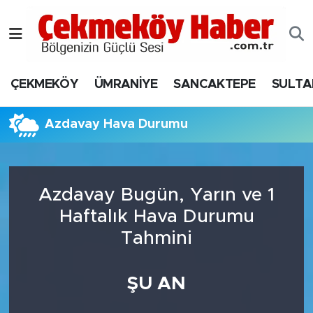
Nöbetçi Eczaneler
ÇEKMEKÖY
ÜMRANİYE
SANCAKTEPE
SULTA
Hava Durumu
Namaz Vakitleri
Azdavay Hava Durumu
Trafik Durumu
Azdavay Bugün, Yarın ve 1
Süper Lig Puan Durumu ve Fikstür
Haftalık Hava Durumu
Tüm Manşetler
Tahmini
Son Dakika Haberleri
ŞU AN
Haber Arşivi