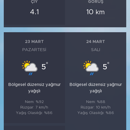
ÇIY
GÖRÜŞ
4.1
10
km
23 MART
24 MART
PAZARTESI
SALI
°
°
5
5
Bölgesel düzensiz yağmur
Bölgesel düzensiz yağmur
yağışlı
yağışlı
Nem: %92
Nem: %88
Rüzgar: 7 km/h
Rüzgar: 10 km/h
Yağış Olasılığı: %86
Yağış Olasılığı: %86