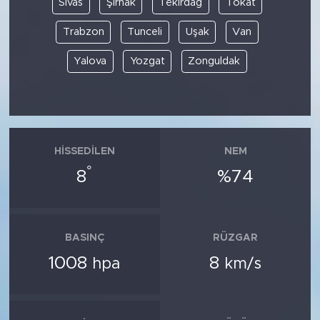
Sivas
Şırnak
Tekirdağ
Tokat
Trabzon
Tunceli
Uşak
Van
Yalova
Yozgat
Zonguldak
HISSEDILEN
NEM
°
8
%74
BASINÇ
RÜZGAR
1008
8
hpa
km/s