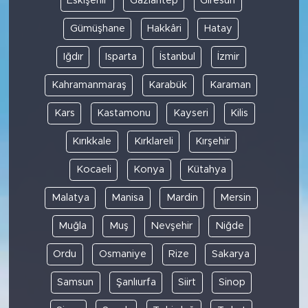
Eskişehir
Gaziantep
Giresun
Gümüşhane
Hakkâri
Hatay
Iğdır
Isparta
İstanbul
İzmir
Kahramanmaraş
Karabük
Karaman
Kars
Kastamonu
Kayseri
Kilis
Kırıkkale
Kırklareli
Kırşehir
Kocaeli
Konya
Kütahya
Malatya
Manisa
Mardin
Mersin
Muğla
Muş
Nevşehir
Niğde
Ordu
Osmaniye
Rize
Sakarya
Samsun
Şanlıurfa
Siirt
Sinop