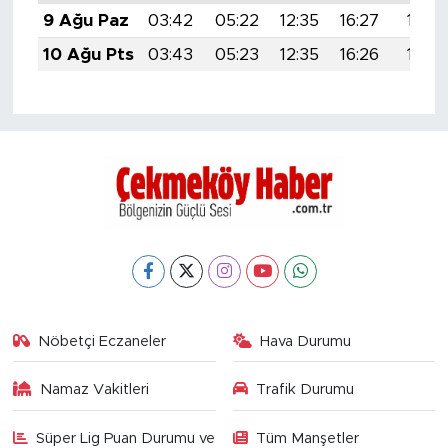
9 Ağu Paz
03:42
05:22
12:35
16:27
19:39
10 Ağu Pts
03:43
05:23
12:35
16:26
19:38
Nöbetçi Eczaneler
Hava Durumu
Namaz Vakitleri
Trafik Durumu
Süper Lig Puan Durumu ve
Tüm Manşetler