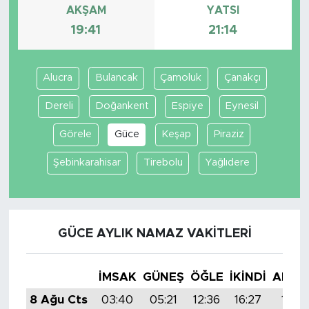
AKŞAM
YATSI
19:41
21:14
Alucra
Bulancak
Çamoluk
Çanakçı
Dereli
Doğankent
Espiye
Eynesil
Görele
Güce
Keşap
Piraziz
Şebinkarahisar
Tirebolu
Yağlıdere
GÜCE AYLIK NAMAZ VAKITLERI
İMSAK
GÜNEŞ
ÖĞLE
İKINDI
AKŞA
8 Ağu Cts
03:40
05:21
12:36
16:27
19:41