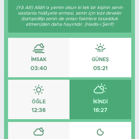
(Yâ Ali!) Allâh’a yemin olsun ki tek bir kişinin senin
vasıtanla hidâyete ermesi, senin için kızıl develer
(bahşedilip senin de onları fakirlere tasadduk
etmen)den daha hayırlıdır. (Hadis-i Şerif)
İMSAK
GÜNEŞ
03:40
05:21
ÖĞLE
İKINDI
12:36
16:27