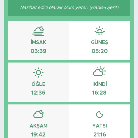
Nasihat edici olarak ölüm yeter. (Hadis-i Şerif)
İMSAK
GÜNEŞ
03:39
05:20
ÖĞLE
İKINDI
12:36
16:28
AKŞAM
YATSI
19:42
21:16