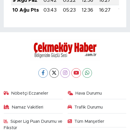
9 Ağu Paz
03:42
05:22
12:36
16:27
19:4
10 Ağu Pts
03:43
05:23
12:36
16:27
19:39
Nöbetçi Eczaneler
Hava Durumu
Namaz Vakitleri
Trafik Durumu
Süper Lig Puan Durumu ve
Tüm Manşetler
Fikstür