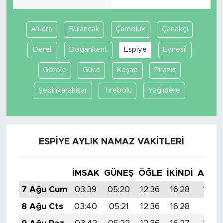
Alucra
Bulancak
Çamoluk
Çanakçı
Dereli
Doğankent
Espiye
Eynesil
Görele
Güce
Keşap
Piraziz
Şebinkarahisar
Tirebolu
Yağlıdere
ESPIYE AYLIK NAMAZ VAKITLERI
İMSAK
GÜNEŞ
ÖĞLE
İKINDI
AKŞA
7 Ağu Cum
03:39
05:20
12:36
16:28
19:4
8 Ağu Cts
03:40
05:21
12:36
16:28
19:41