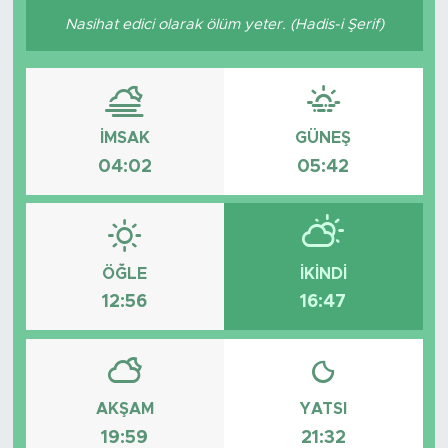
Nasihat edici olarak ölüm yeter. (Hadis-i Şerif)
İMSAK
GÜNEŞ
04:02
05:42
ÖĞLE
İKINDI
12:56
16:47
AKŞAM
YATSI
19:59
21:32