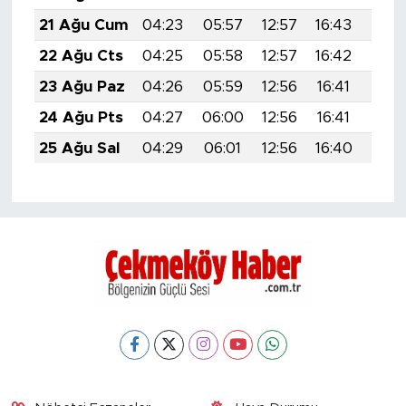
21 Ağu Cum
04:23
05:57
12:57
16:43
19:4
22 Ağu Cts
04:25
05:58
12:57
16:42
19:4
23 Ağu Paz
04:26
05:59
12:56
16:41
19:4
24 Ağu Pts
04:27
06:00
12:56
16:41
19:4
25 Ağu Sal
04:29
06:01
12:56
16:40
19:4