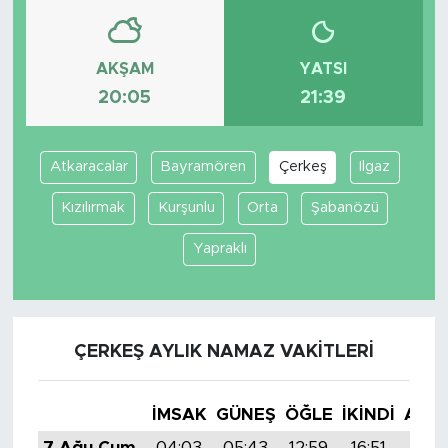
AKŞAM
YATSI
20:05
21:39
Atkaracalar
Bayramören
Çerkeş
Ilgaz
Kızılırmak
Kurşunlu
Orta
Şabanözü
Yapraklı
ÇERKEŞ AYLIK NAMAZ VAKITLERI
İMSAK
GÜNEŞ
ÖĞLE
İKINDI
AKŞ
7 Ağu Cum
04:03
05:43
12:59
16:51
20: