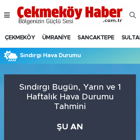
Nöbetçi Eczaneler
ÇEKMEKÖY
ÜMRANİYE
SANCAKTEPE
SULTA
Hava Durumu
Namaz Vakitleri
Sındırgı Hava Durumu
Trafik Durumu
Sındırgı Bugün, Yarın ve 1
Süper Lig Puan Durumu ve Fikstür
Haftalık Hava Durumu
Tüm Manşetler
Tahmini
Son Dakika Haberleri
ŞU AN
Haber Arşivi