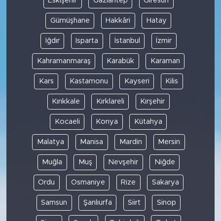
Eskişehir
Gaziantep
Giresun
Gümüşhane
Hakkâri
Hatay
Iğdır
Isparta
İstanbul
İzmir
Kahramanmaraş
Karabük
Karaman
Kars
Kastamonu
Kayseri
Kilis
Kırıkkale
Kırklareli
Kırşehir
Kocaeli
Konya
Kütahya
Malatya
Manisa
Mardin
Mersin
Muğla
Muş
Nevşehir
Niğde
Ordu
Osmaniye
Rize
Sakarya
Samsun
Şanlıurfa
Siirt
Sinop