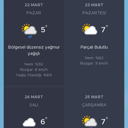
22 MART
23 MART
PAZAR
PAZARTESI
°
°
5
7
Bölgesel düzensiz yağmur
Parçalı Bulutlu
yağışlı
Nem: %82
Rüzgar: 9 km/h
Nem: %92
Rüzgar: 8 km/h
Yağış Olasılığı: %89
24 MART
25 MART
SALI
ÇARŞAMBA
°
°
6
7