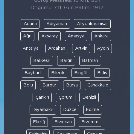
Görüş Mesafesi: 10 km, Gün
Doğumu: 7:11, Gün Batımı: 19:17
Adana
Adıyaman
Afyonkarahisar
Ağrı
Aksaray
Amasya
Ankara
Antalya
Ardahan
Artvin
Aydın
Balıkesir
Bartın
Batman
Bayburt
Bilecik
Bingöl
Bitlis
Bolu
Burdur
Bursa
Çanakkale
Çankırı
Çorum
Denizli
Diyarbakır
Düzce
Edirne
Elazığ
Erzincan
Erzurum