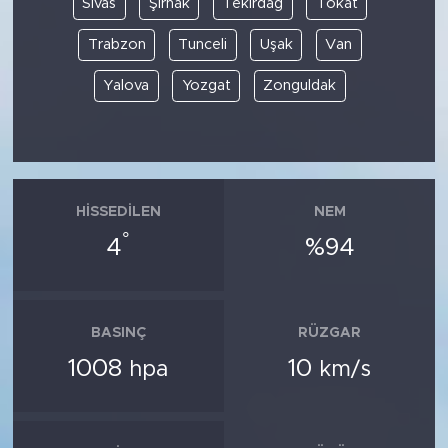
Sivas
Şırnak
Tekirdağ
Tokat
Trabzon
Tunceli
Uşak
Van
Yalova
Yozgat
Zonguldak
HISSEDILEN
NEM
°
4
%94
BASINÇ
RÜZGAR
1008
10
hpa
km/s