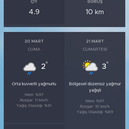
ÇIY
GÖRÜŞ
4.9
10
km
20 MART
21 MART
CUMA
CUMARTESI
°
°
2
3
Orta kuvvetli yağmurlu
Bölgesel düzensiz yağmur
yağışlı
Nem: %97
Rüzgar: 11 km/h
Nem: %97
Yağış Olasılığı: %91
Rüzgar: 10 km/h
Yağış Olasılığı: %89