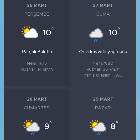
26 MART
27 MART
PERŞEMBE
CUMA
°
°
10
10
Parçalı Bulutlu
Orta kuvvetli yağmurlu
Nem: %75
Nem: %80
Rüzgar: 14 km/h
Rüzgar: 36 km/h
Yağış Olasılığı: %83
28 MART
29 MART
CUMARTESI
PAZAR
°
°
9
8