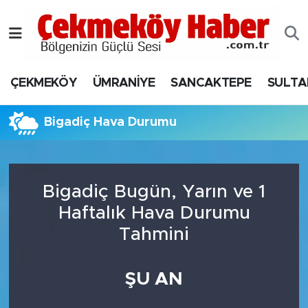
Nöbetçi Eczaneler
ÇEKMEKÖY
ÜMRANİYE
SANCAKTEPE
SULTA
Hava Durumu
Namaz Vakitleri
Bigadiç Hava Durumu
Trafik Durumu
Bigadiç Bugün, Yarın ve 1
Süper Lig Puan Durumu ve Fikstür
Haftalık Hava Durumu
Tüm Manşetler
Tahmini
Son Dakika Haberleri
ŞU AN
Haber Arşivi