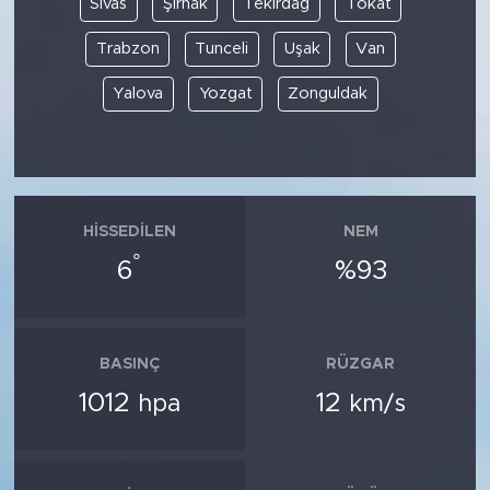
Sivas
Şırnak
Tekirdağ
Tokat
Trabzon
Tunceli
Uşak
Van
Yalova
Yozgat
Zonguldak
HISSEDILEN
NEM
°
6
%93
BASINÇ
RÜZGAR
1012
12
hpa
km/s