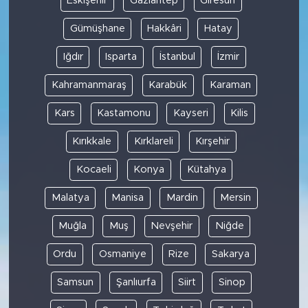
Eskişehir
Gaziantep
Giresun
Gümüşhane
Hakkâri
Hatay
Iğdır
Isparta
İstanbul
İzmir
Kahramanmaraş
Karabük
Karaman
Kars
Kastamonu
Kayseri
Kilis
Kırıkkale
Kırklareli
Kırşehir
Kocaeli
Konya
Kütahya
Malatya
Manisa
Mardin
Mersin
Muğla
Muş
Nevşehir
Niğde
Ordu
Osmaniye
Rize
Sakarya
Samsun
Şanlıurfa
Siirt
Sinop