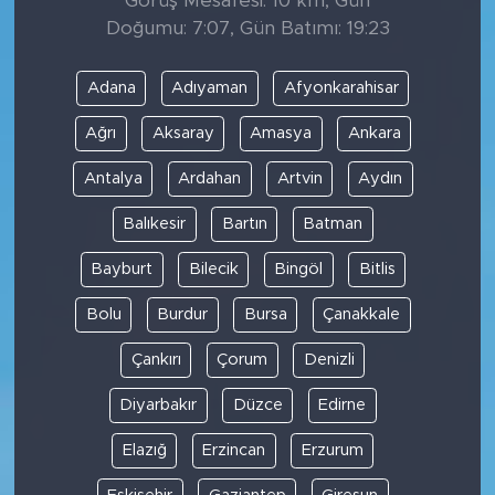
Görüş Mesafesi: 10 km, Gün
Doğumu: 7:07, Gün Batımı: 19:23
Adana
Adıyaman
Afyonkarahisar
Ağrı
Aksaray
Amasya
Ankara
Antalya
Ardahan
Artvin
Aydın
Balıkesir
Bartın
Batman
Bayburt
Bilecik
Bingöl
Bitlis
Bolu
Burdur
Bursa
Çanakkale
Çankırı
Çorum
Denizli
Diyarbakır
Düzce
Edirne
Elazığ
Erzincan
Erzurum