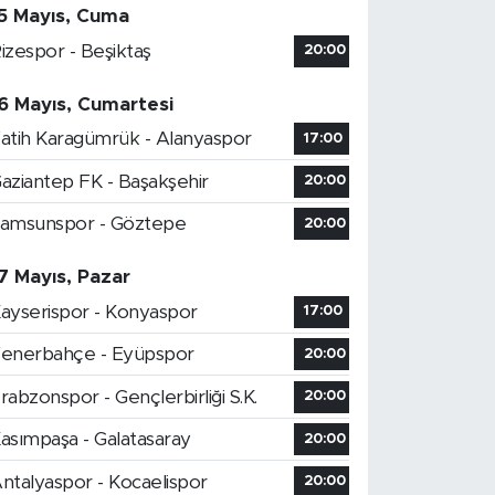
5 Mayıs, Cuma
izespor - Beşiktaş
20:00
6 Mayıs, Cumartesi
atih Karagümrük - Alanyaspor
17:00
aziantep FK - Başakşehir
20:00
amsunspor - Göztepe
20:00
7 Mayıs, Pazar
ayserispor - Konyaspor
17:00
enerbahçe - Eyüpspor
20:00
rabzonspor - Gençlerbirliği S.K.
20:00
asımpaşa - Galatasaray
20:00
ntalyaspor - Kocaelispor
20:00