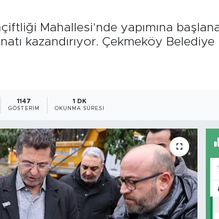
iftliği Mahallesi’nde yapımına başlana
onatı kazandırıyor. Çekmeköy Belediye
1147
1 DK
GÖSTERIM
OKUNMA SÜRESI