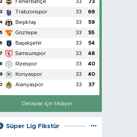
Fenerbahçe
33
73
2
Trabzonspor
33
69
3
Beşiktaş
33
59
4
Göztepe
33
55
5
Başakşehir
33
54
6
Samsunspor
33
48
7
Rizespor
33
40
8
Konyaspor
33
40
9
Alanyaspor
33
37
0
Detaylar için tıklayın
Süper Lig Fikstür