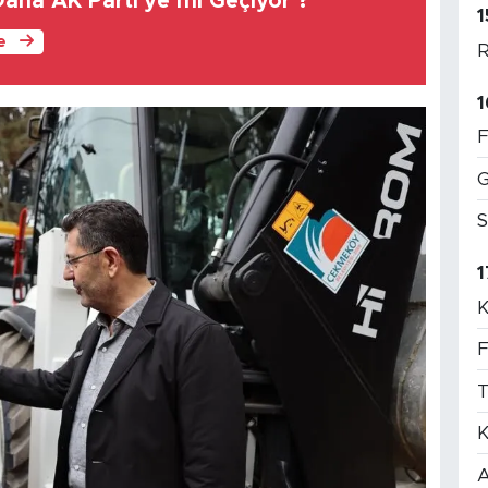
aha AK Parti'ye mi Geçiyor ?
1
le
R
1
F
G
S
1
K
F
T
K
A