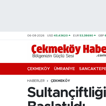
Nöbetçi Eczaneler
Hava Durumu
06-08-2026
USD
45,43620
EUR
53,38690
GBP
Namaz Vakitleri
Trafik Durumu
Süper Lig Puan Durumu ve Fikstür
ÇEKMEKÖY
ÜMRANİYE
SANCAKTEP
Tüm Manşetler
HABERLER
ÇEKMEKÖY
Sultançiftli
Son Dakika Haberleri
Haber Arşivi