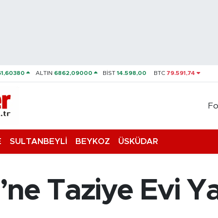
61,60380
ALTIN
6862,09000
BİST
14.598,00
BTC
79.591,74
Fo
E
SULTANBEYLİ
BEYKOZ
ÜSKÜDAR
ği’ne Taziye Evi Y