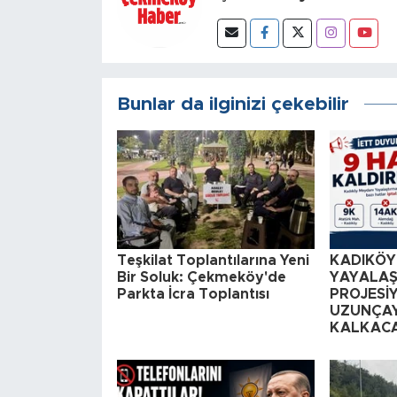
Bunlar da ilginizi çekebilir
Teşkilat Toplantılarına Yeni
KADIKÖY
Bir Soluk: Çekmeköy'de
YAYALAŞ
Parkta İcra Toplantısı
PROJESİY
UZUNÇAY
KALKAC