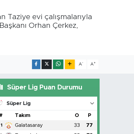
n Taziye evi çalışmalarıyla
 Başkanı Orhan Çerkez,
-
+
A
A
Süper Lig Puan Durumu
Süper Lig
#
Takım
O
P
Galatasaray
33
77
1