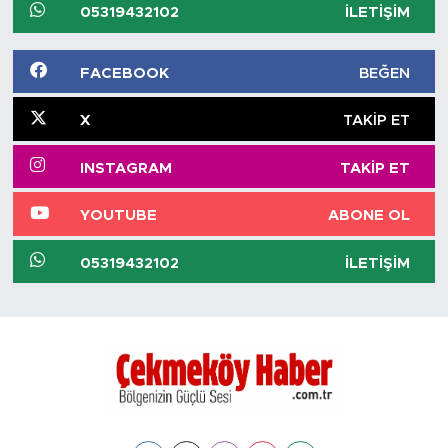
05319432102
İLETIŞIM
FACEBOOK
BEĞEN
X
TAKIP ET
INSTAGRAM
TAKIP ET
YOUTUBE
ABONE OL
05319432102
İLETIŞIM