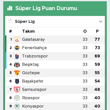
Süper Lig Puan Durumu
Süper Lig
#
Takım
O
P
Galatasaray
33
77
1
Fenerbahçe
33
73
2
Trabzonspor
33
69
3
Beşiktaş
33
59
4
Göztepe
33
55
5
Başakşehir
33
54
6
Samsunspor
33
48
7
Rizespor
33
40
8
Konyaspor
33
40
9