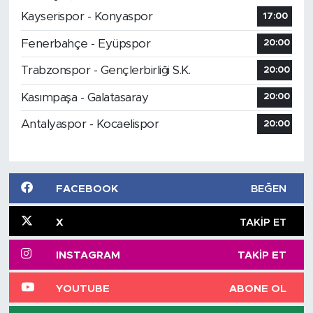
Kayserispor - Konyaspor
17:00
Fenerbahçe - Eyüpspor
20:00
Trabzonspor - Gençlerbirliği S.K.
20:00
Kasımpaşa - Galatasaray
20:00
Antalyaspor - Kocaelispor
20:00
FACEBOOK
BEĞEN
X
TAKIP ET
INSTAGRAM
TAKIP ET
YOUTUBE
ABONE OL