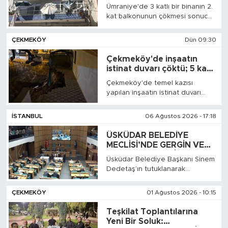
gördü, can kaybı yok
Ümraniye'de 3 katlı bir binanın 2.
kat balkonunun çökmesi sonucu
2 araç hasar gördü. Olayda can
kaybı yaşanmadı, güvenlik
ÇEKMEKÖY
Dün 09:30
önlemleri alındı.
Çekmeköy'de inşaatın
istinat duvarı çöktü; 5 katlı
bina tahliye edildi
Çekmeköy'de temel kazısı
yapılan inşaatın istinat duvarı
çöktü. Kısmi toprak kaymasının
da meydana geldiği olayda,
İSTANBUL
06 Ağustos 2026 - 17:18
bitişikteki 5 katlı bina tedbir
amacıyla tahliye edildi.
ÜSKÜDAR BELEDİYE
MECLİSİ’NDE GERGİN VE
TARTIŞMALI SEÇİM..
Üsküdar Belediye Başkanı Sinem
Dedetaş’ın tutuklanarak
görevden uzaklaştırılmasının
ardından toplanan Üsküdar
ÇEKMEKÖY
01 Ağustos 2026 - 10:15
Belediye Meclisi’nde, CHP'nin
adayı Sibel Tan Çetinkaya
Teşkilat Toplantılarına
başkan vekili seçildi. Tartışmalı
Yeni Bir Soluk:
ve gergin geçen seçimin