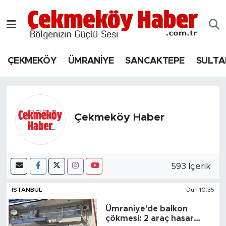
Nöbetçi Eczaneler
ÇEKMEKÖY
ÜMRANİYE
SANCAKTEPE
SULTA
Hava Durumu
Namaz Vakitleri
Trafik Durumu
Çekmeköy Haber
Süper Lig Puan Durumu ve Fikstür
593 İçerik
Tüm Manşetler
İSTANBUL
Dün 10:35
Son Dakika Haberleri
Ümraniye'de balkon
Haber Arşivi
çökmesi: 2 araç hasar