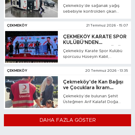
1,078 milyar TL tutarında paravan
1 yaralı
Çekmeköy’de sağanak yağış
danışmanlık sözleşmeleri
sebebiyle kontrolden çıkan
imzalandığı ve müteahhitlerden
ambulansın bariyerlere çarparak
icbar yoluyla 361,39 milyon
devrildi. Kazada ambulans
TL'nin tahsil edildiğine ilişkin
ÇEKMEKÖY
21 Temmuz 2026 - 15:07
şöförü yaralandı.
şüphe ve tespitlerin bulunduğu
belirtildi.
ÇEKMEKÖY KARATE SPOR
KULÜBÜ'NDEN
GURURLANDIRAN BÜYÜK
Çekmeköy Karate Spor Kulübü
BAŞARI
sporcusu Hüseyin Kabil,
Samsun'da düzenlenen Türkiye
Karate Şampiyonası final
ÇEKMEKÖY
20 Temmuz 2026 - 13:35
etabında gösterdiği üstün
performansla büyük bir başarıya
Çekmeköy’de Kan Bağışı
imza attı.
ve Çocuklara İkram
Etkinliği Düzenlendi
Çekmeköy’de bulunan Şehit
Üsteğmen Arif Kalafat Doğa
Parkı, anlamlı bir sosyal
sorumluluk etkinliğine ev
sahipliği yaptı.
DAHA FAZLA GÖSTER