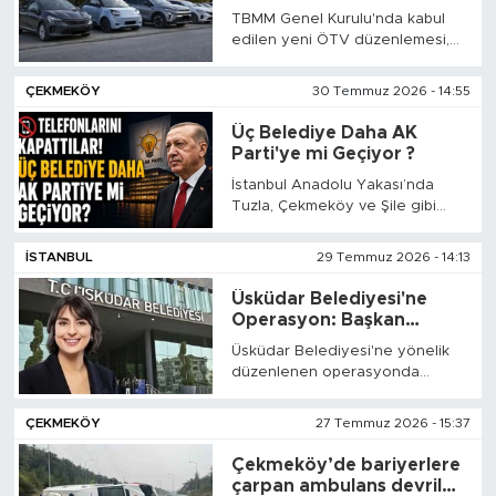
Belirsizlikleri Artırabilir
TBMM Genel Kurulu'nda kabul
edilen yeni ÖTV düzenlemesi,
binek otomobillerde 100 bin
TL'lik asgari maktu vergi sınırı
ÇEKMEKÖY
30 Temmuz 2026 - 14:55
getirirken; çekiş sistemi, batarya
kapasitesi, menzil ve emisyon
Üç Belediye Daha AK
gibi teknik özelliklerin
Parti'ye mi Geçiyor ?
vergilendirmede daha belirleyici
İstanbul Anadolu Yakası’nda
olabileceği yeni bir çerçeve
Tuzla, Çekmeköy ve Şile gibi
oluşturuyor.
CHP’li üç ilçe belediyesi AK
Parti’ye geçmek için gün
İSTANBUL
29 Temmuz 2026 - 14:13
sayıyor.
Üsküdar Belediyesi'ne
Operasyon: Başkan
Dedetaş Gözaltına Alındı
Üsküdar Belediyesi'ne yönelik
düzenlenen operasyonda
aralarında Üsküdar Belediye
Başkanı Sinem Dedetaş'ın da
ÇEKMEKÖY
27 Temmuz 2026 - 15:37
yer aldığı 6 kişi gözaltına alındı.
Üsküdar Belediyesi iştiraki Kent
Çekmeköy’de bariyerlere
A.Ş. ile müteahhitler arasında
çarpan ambulans devrildi: