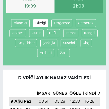
19:39
21:09
Akıncılar
Divriği
Doğanşar
Gemerek
Gölova
Gürün
Hafik
İmranlı
Kangal
Koyulhisar
Şarkışla
Suşehri
Ulaş
Yıldızeli
Zara
DIVRIĞI AYLIK NAMAZ VAKITLERI
İMSAK
GÜNEŞ
ÖĞLE
İKINDI
AKŞ
9 Ağu Paz
03:51
05:28
12:38
16:28
19:3