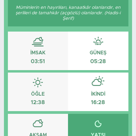
Müminlerin en hayırlıları, kanaatkâr olanlarıdır, en
şerlileri de tamahkâr (açgözlü) olanlarıdır. (Hadis-i
Şerif)
İMSAK
GÜNEŞ
03:51
05:28
ÖĞLE
İKINDI
12:38
16:28
AKŞAM
YATSI