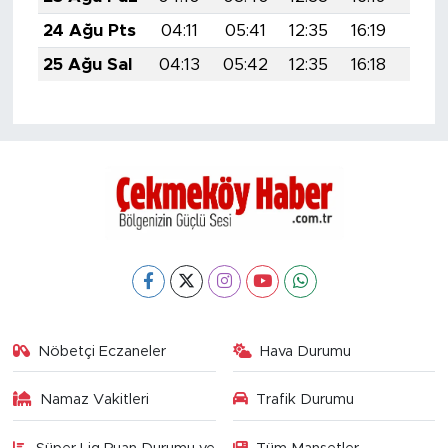
24 Ağu Pts
04:11
05:41
12:35
16:19
19:1
25 Ağu Sal
04:13
05:42
12:35
16:18
19:1
Nöbetçi Eczaneler
Hava Durumu
Namaz Vakitleri
Trafik Durumu