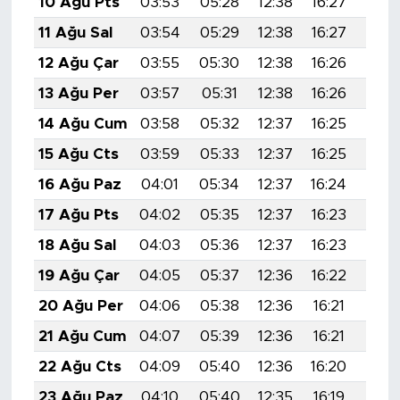
10 Ağu Pts
03:53
05:28
12:38
16:27
19:3
11 Ağu Sal
03:54
05:29
12:38
16:27
19:3
12 Ağu Çar
03:55
05:30
12:38
16:26
19:3
13 Ağu Per
03:57
05:31
12:38
16:26
19:3
14 Ağu Cum
03:58
05:32
12:37
16:25
19:3
15 Ağu Cts
03:59
05:33
12:37
16:25
19:3
16 Ağu Paz
04:01
05:34
12:37
16:24
19:3
17 Ağu Pts
04:02
05:35
12:37
16:23
19:2
18 Ağu Sal
04:03
05:36
12:37
16:23
19:2
19 Ağu Çar
04:05
05:37
12:36
16:22
19:2
20 Ağu Per
04:06
05:38
12:36
16:21
19:2
21 Ağu Cum
04:07
05:39
12:36
16:21
19:2
22 Ağu Cts
04:09
05:40
12:36
16:20
19:2
23 Ağu Paz
04:10
05:40
12:35
16:19
19:2