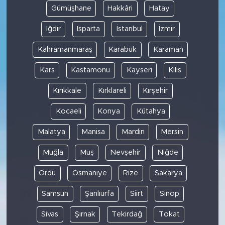
Gümüşhane
Hakkâri
Hatay
Iğdır
Isparta
İstanbul
İzmir
Kahramanmaraş
Karabük
Karaman
Kars
Kastamonu
Kayseri
Kilis
Kırıkkale
Kırklareli
Kırşehir
Kocaeli
Konya
Kütahya
Malatya
Manisa
Mardin
Mersin
Muğla
Muş
Nevşehir
Niğde
Ordu
Osmaniye
Rize
Sakarya
Samsun
Şanlıurfa
Siirt
Sinop
Sivas
Şırnak
Tekirdağ
Tokat