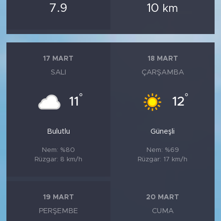
7.9
10
km
17 MART
18 MART
SALI
ÇARŞAMBA
°
°
11
12
Bulutlu
Güneşli
Nem: %80
Nem: %69
Rüzgar: 8 km/h
Rüzgar: 17 km/h
19 MART
20 MART
PERŞEMBE
CUMA