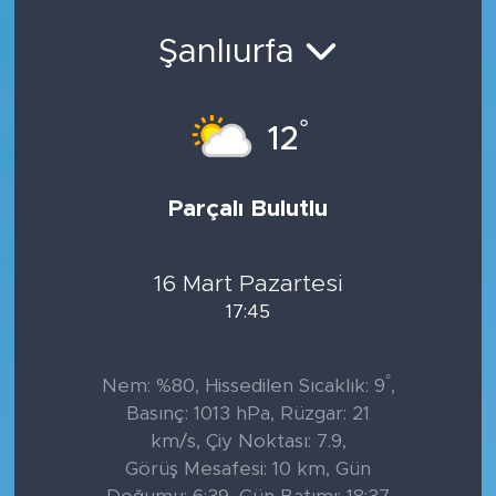
Şanlıurfa
°
12
Parçalı Bulutlu
16 Mart Pazartesi
17:45
°
Nem: %80, Hissedilen Sıcaklık: 9
,
Basınç: 1013 hPa, Rüzgar: 21
km/s, Çiy Noktası: 7.9,
Görüş Mesafesi: 10 km, Gün