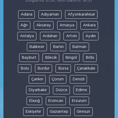
Doğumu: 6:39, Gün Batımı: 18:37
Adana
Adıyaman
Afyonkarahisar
Ağrı
Aksaray
Amasya
Ankara
Antalya
Ardahan
Artvin
Aydın
Balıkesir
Bartın
Batman
Bayburt
Bilecik
Bingöl
Bitlis
Bolu
Burdur
Bursa
Çanakkale
Çankırı
Çorum
Denizli
Diyarbakır
Düzce
Edirne
Elazığ
Erzincan
Erzurum
Eskişehir
Gaziantep
Giresun