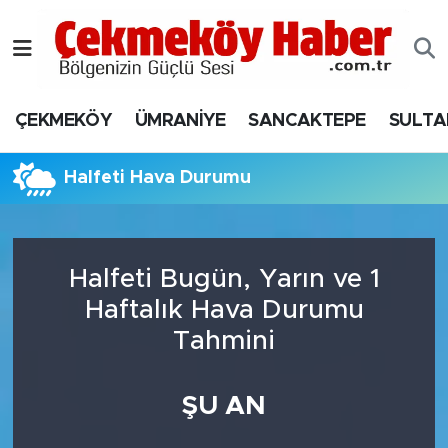
Nöbetçi Eczaneler
ÇEKMEKÖY
ÜMRANİYE
SANCAKTEPE
SULTA
Hava Durumu
Namaz Vakitleri
Halfeti Hava Durumu
Trafik Durumu
Halfeti Bugün, Yarın ve 1
Süper Lig Puan Durumu ve Fikstür
Haftalık Hava Durumu
Tüm Manşetler
Tahmini
Son Dakika Haberleri
ŞU AN
Haber Arşivi