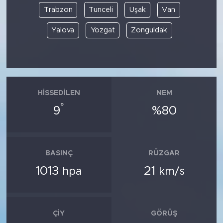
Trabzon
Tunceli
Uşak
Van
Yalova
Yozgat
Zonguldak
HISSEDILEN
NEM
°
9
%80
BASINÇ
RÜZGAR
1013
21
hpa
km/s
ÇIY
GÖRÜŞ