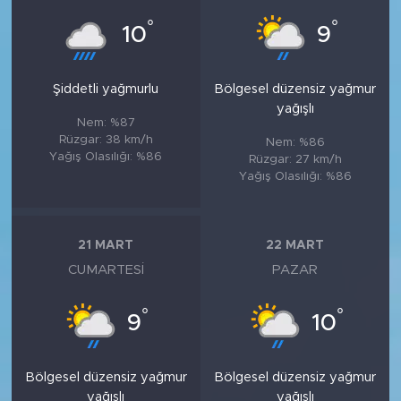
°
°
10
9
Şiddetli yağmurlu
Bölgesel düzensiz yağmur
yağışlı
Nem: %87
Rüzgar: 38 km/h
Nem: %86
Yağış Olasılığı: %86
Rüzgar: 27 km/h
Yağış Olasılığı: %86
21 MART
22 MART
CUMARTESI
PAZAR
°
°
9
10
Bölgesel düzensiz yağmur
Bölgesel düzensiz yağmur
yağışlı
yağışlı