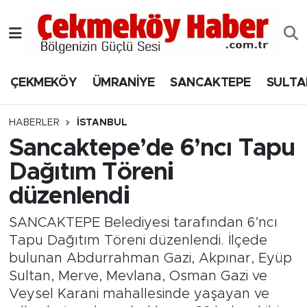
Nöbetçi Eczaneler
ÇEKMEKÖY
ÜMRANİYE
SANCAKTEPE
SULTA
Hava Durumu
Namaz Vakitleri
HABERLER
İSTANBUL
Sancaktepe’de 6’ncı Tapu
Trafik Durumu
Dağıtım Töreni
düzenlendi
Süper Lig Puan Durumu ve Fikstür
SANCAKTEPE Belediyesi tarafından 6’ncı
Tüm Manşetler
Tapu Dağıtım Töreni düzenlendi. İlçede
bulunan Abdurrahman Gazi, Akpınar, Eyüp
Son Dakika Haberleri
Sultan, Merve, Mevlana, Osman Gazi ve
Veysel Karani mahallesinde yaşayan ve
Haber Arşivi