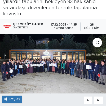
yıllardır tapularını bekleyen 83 hak sahibi
vatandaşı, düzenlenen törenle tapularına
kavuştu.
ÇEKMEKÖY HABER
17.12.2025 - 14:35
28
GAZETECI
YAYINLANMA
GÖSTERIM
Paylaş
-
+
A
A