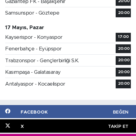
Gaziantep FK - Başakşehir
20:00
Samsunspor - Göztepe
20:00
17 Mayıs, Pazar
Kayserispor - Konyaspor
17:00
Fenerbahçe - Eyüpspor
20:00
Trabzonspor - Gençlerbirliği S.K.
20:00
Kasımpaşa - Galatasaray
20:00
Antalyaspor - Kocaelispor
20:00
FACEBOOK
BEĞEN
X
TAKIP ET