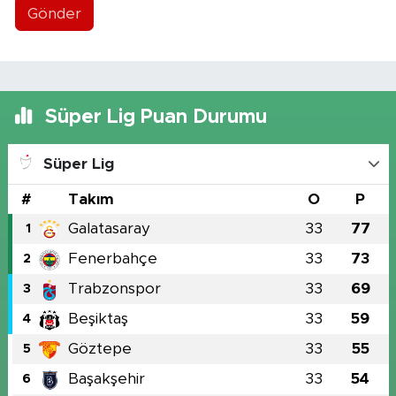
Gönder
Süper Lig Puan Durumu
Süper Lig
#
Takım
O
P
Galatasaray
33
77
1
Fenerbahçe
33
73
2
Trabzonspor
33
69
3
Beşiktaş
33
59
4
Göztepe
33
55
5
Başakşehir
33
54
6