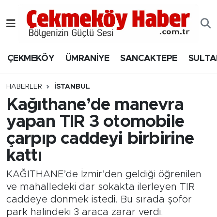
Nöbetçi Eczaneler
ÇEKMEKÖY
ÜMRANİYE
SANCAKTEPE
SULTA
Hava Durumu
Namaz Vakitleri
HABERLER
İSTANBUL
Kağıthane’de manevra
Trafik Durumu
yapan TIR 3 otomobile
çarpıp caddeyi birbirine
Süper Lig Puan Durumu ve Fikstür
kattı
Tüm Manşetler
KAĞITHANE’de İzmir’den geldiği öğrenilen
Son Dakika Haberleri
ve mahalledeki dar sokakta ilerleyen TIR
caddeye dönmek istedi. Bu sırada şoför
Haber Arşivi
park halindeki 3 araca zarar verdi.