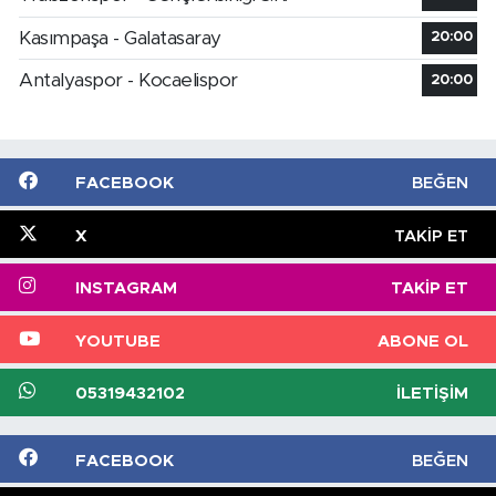
Kasımpaşa - Galatasaray
20:00
Antalyaspor - Kocaelispor
20:00
FACEBOOK
BEĞEN
X
TAKIP ET
INSTAGRAM
TAKIP ET
YOUTUBE
ABONE OL
05319432102
İLETIŞIM
FACEBOOK
BEĞEN