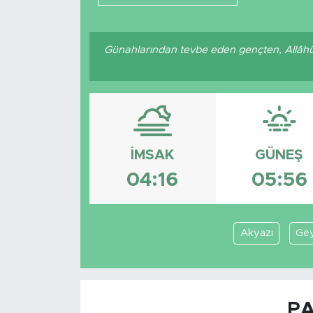
Günahlarından tevbe eden gençten, Allâhü
İMSAK
GÜNEŞ
04:16
05:56
Akyazı
Ge
PA