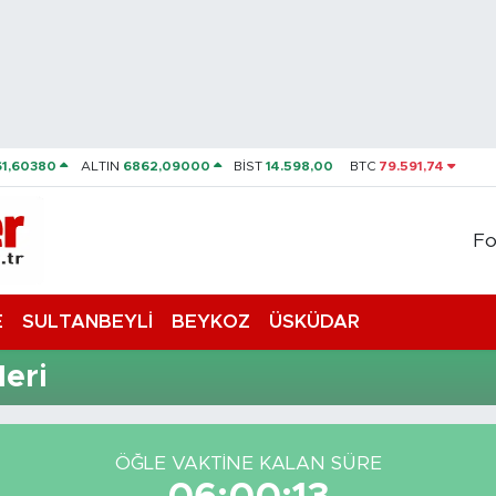
61,60380
ALTIN
6862,09000
BİST
14.598,00
BTC
79.591,74
Fo
E
SULTANBEYLİ
BEYKOZ
ÜSKÜDAR
eri
ÖĞLE VAKTİNE KALAN SÜRE