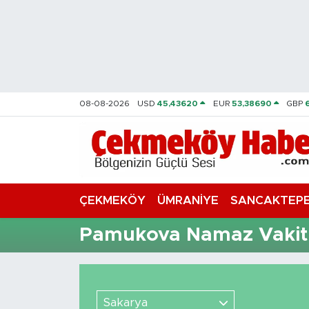
Nöbetçi Eczaneler
Hava Durumu
08-08-2026
USD
45,43620
EUR
53,38690
GBP
Namaz Vakitleri
Trafik Durumu
Süper Lig Puan Durumu ve Fikstür
ÇEKMEKÖY
ÜMRANİYE
SANCAKTEP
Tüm Manşetler
Pamukova Namaz Vakitl
Son Dakika Haberleri
Haber Arşivi
Sakarya