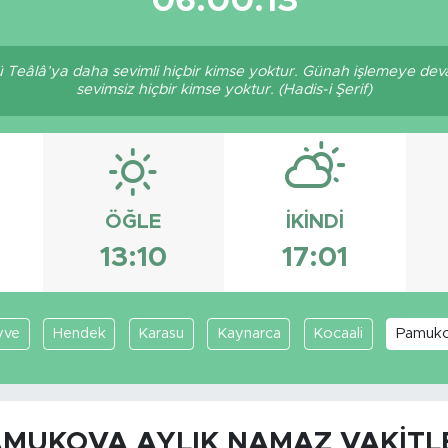
06:00:13
 Teâlâ’ya daha sevimli hiçbir kimse yoktur. Günah işlemeye dev
sevimsiz hiçbir kimse yoktur. (Hadis-i Şerif)
ÖĞLE
İKINDI
13:10
17:01
yve
Hendek
Karasu
Kaynarca
Kocaali
Pamuk
MUKOVA AYLIK NAMAZ VAKITL