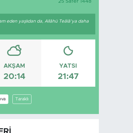
25 Safer 1448
am eden yaşlıdan da, Allâhü Teâlâ’ya daha
AKŞAM
YATSI
20:14
21:47
ova
Taraklı
ERI