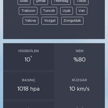
Sivas
Şırnak
Tekirdağ
Tokat
Trabzon
Tunceli
Uşak
Van
Yalova
Yozgat
Zonguldak
HISSEDILEN
NEM
°
10
%80
BASINÇ
RÜZGAR
1018
10
hpa
km/s