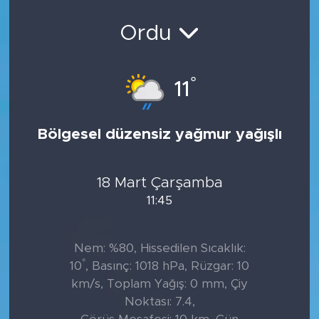
Ordu
°
11
Bölgesel düzensiz yağmur yağışlı
18 Mart Çarşamba
11:45
Nem: %80, Hissedilen Sıcaklık:
°
10
, Basınç: 1018 hPa, Rüzgar: 10
km/s, Toplam Yağış: 0 mm, Çiy
Noktası: 7.4,