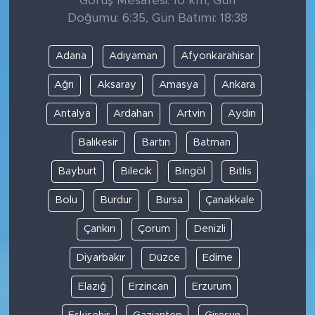
Görüş Mesafesi: 10 km, Gün
Doğumu: 6:35, Gün Batımı: 18:38
Adana
Adıyaman
Afyonkarahisar
Ağrı
Aksaray
Amasya
Ankara
Antalya
Ardahan
Artvin
Aydın
Balıkesir
Bartın
Batman
Bayburt
Bilecik
Bingöl
Bitlis
Bolu
Burdur
Bursa
Çanakkale
Çankırı
Çorum
Denizli
Diyarbakır
Düzce
Edirne
Elazığ
Erzincan
Erzurum