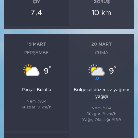
ÇIY
GÖRÜŞ
7.4
10
km
19 MART
20 MART
PERŞEMBE
CUMA
°
°
9
9
Parçalı Bulutlu
Bölgesel düzensiz yağmur
yağışlı
Nem: %84
Rüzgar: 9 km/h
Nem: %84
Rüzgar: 8 km/h
Yağış Olasılığı: %89