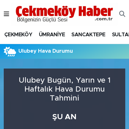
Nöbetçi Eczaneler
ÇEKMEKÖY
ÜMRANİYE
SANCAKTEPE
SULTA
Hava Durumu
Namaz Vakitleri
Ulubey Hava Durumu
Trafik Durumu
Ulubey Bugün, Yarın ve 1
Süper Lig Puan Durumu ve Fikstür
Haftalık Hava Durumu
Tüm Manşetler
Tahmini
Son Dakika Haberleri
ŞU AN
Haber Arşivi