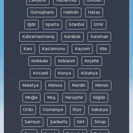
Eskişehir
Gaziantep
Giresun
Gümüşhane
Hakkâri
Hatay
Iğdır
Isparta
İstanbul
İzmir
Kahramanmaraş
Karabük
Karaman
Kars
Kastamonu
Kayseri
Kilis
Kırıkkale
Kırklareli
Kırşehir
Kocaeli
Konya
Kütahya
Malatya
Manisa
Mardin
Mersin
Muğla
Muş
Nevşehir
Niğde
Ordu
Osmaniye
Rize
Sakarya
Samsun
Şanlıurfa
Siirt
Sinop