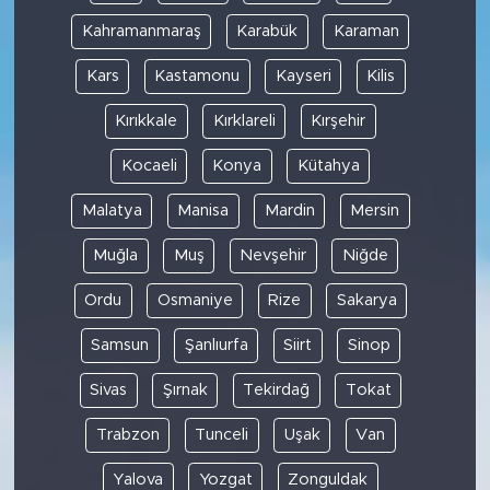
Kahramanmaraş
Karabük
Karaman
Kars
Kastamonu
Kayseri
Kilis
Kırıkkale
Kırklareli
Kırşehir
Kocaeli
Konya
Kütahya
Malatya
Manisa
Mardin
Mersin
Muğla
Muş
Nevşehir
Niğde
Ordu
Osmaniye
Rize
Sakarya
Samsun
Şanlıurfa
Siirt
Sinop
Sivas
Şırnak
Tekirdağ
Tokat
Trabzon
Tunceli
Uşak
Van
Yalova
Yozgat
Zonguldak