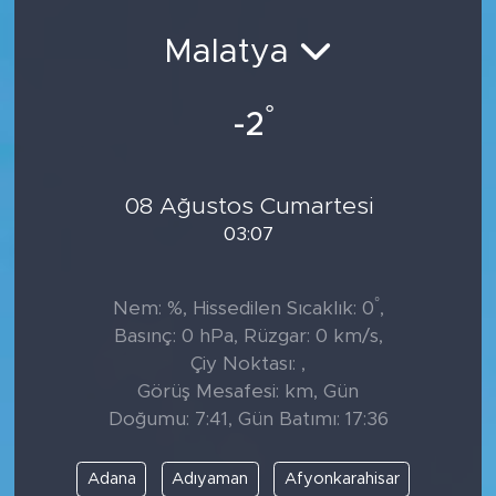
Malatya
°
-2
08 Ağustos Cumartesi
03:07
°
Nem: %, Hissedilen Sıcaklık: 0
,
Basınç: 0 hPa, Rüzgar: 0 km/s,
Çiy Noktası: ,
Görüş Mesafesi: km, Gün
Doğumu: 7:41, Gün Batımı: 17:36
Adana
Adıyaman
Afyonkarahisar