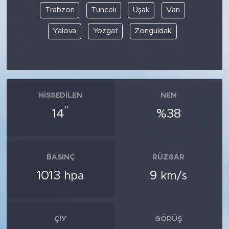
Trabzon
Tunceli
Uşak
Van
Yalova
Yozgat
Zonguldak
HISSEDILEN
NEM
°
14
%38
BASINÇ
RÜZGAR
1013
9
hpa
km/s
ÇIY
GÖRÜŞ