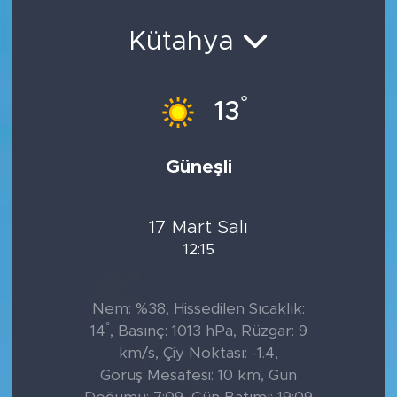
Kütahya
°
13
Güneşli
17 Mart Salı
12:15
Nem: %38, Hissedilen Sıcaklık:
°
14
, Basınç: 1013 hPa, Rüzgar: 9
km/s, Çiy Noktası: -1.4,
Görüş Mesafesi: 10 km, Gün