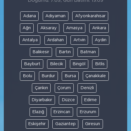
Doğumu: 7:09, Gün Batımı: 19:09
Adana
Adıyaman
Afyonkarahisar
Ağrı
Aksaray
Amasya
Ankara
Antalya
Ardahan
Artvin
Aydın
Balıkesir
Bartın
Batman
Bayburt
Bilecik
Bingöl
Bitlis
Bolu
Burdur
Bursa
Çanakkale
Çankırı
Çorum
Denizli
Diyarbakır
Düzce
Edirne
Elazığ
Erzincan
Erzurum
Eskişehir
Gaziantep
Giresun