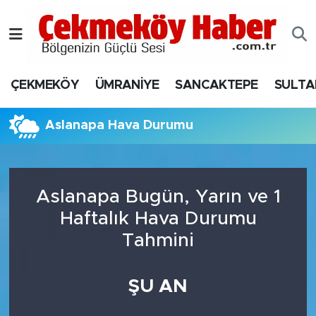
Nöbetçi Eczaneler
ÇEKMEKÖY
ÜMRANİYE
SANCAKTEPE
SULTA
Hava Durumu
Namaz Vakitleri
Aslanapa Hava Durumu
Trafik Durumu
Aslanapa Bugün, Yarın ve 1
Süper Lig Puan Durumu ve Fikstür
Haftalık Hava Durumu
Tüm Manşetler
Tahmini
Son Dakika Haberleri
ŞU AN
Haber Arşivi