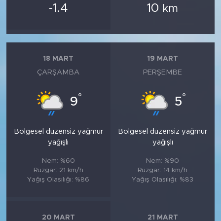
-1.4
10
km
18 MART
19 MART
ÇARŞAMBA
PERŞEMBE
°
°
9
5
Bölgesel düzensiz yağmur
Bölgesel düzensiz yağmur
yağışlı
yağışlı
Nem: %60
Nem: %90
Rüzgar: 21 km/h
Rüzgar: 14 km/h
Yağış Olasılığı: %86
Yağış Olasılığı: %83
20 MART
21 MART