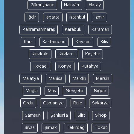
Gümüşhane
Hakkâri
Hatay
Iğdır
Isparta
İstanbul
İzmir
Kahramanmaraş
Karabük
Karaman
Kars
Kastamonu
Kayseri
Kilis
Kırıkkale
Kırklareli
Kırşehir
Kocaeli
Konya
Kütahya
Malatya
Manisa
Mardin
Mersin
Muğla
Muş
Nevşehir
Niğde
Ordu
Osmaniye
Rize
Sakarya
Samsun
Şanlıurfa
Siirt
Sinop
Sivas
Şırnak
Tekirdağ
Tokat