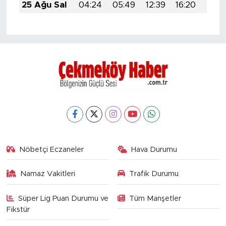
25 Ağu Sal
04:24
05:49
12:39
16:20
19:1
Nöbetçi Eczaneler
Hava Durumu
Namaz Vakitleri
Trafik Durumu
Süper Lig Puan Durumu ve
Tüm Manşetler
Fikstür