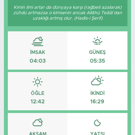
Kimin ilmi artar da dünyaya karşı (rağbeti azalarak)
zühdü artmazsa o kimsenin ancak Allâhü Teâlâ’dan
uzaklığı artmış olur. (Hadis-i Şerif)
İMSAK
GÜNEŞ
04:03
05:35
ÖĞLE
İKINDI
12:42
16:29
AKŞAM
YATSI