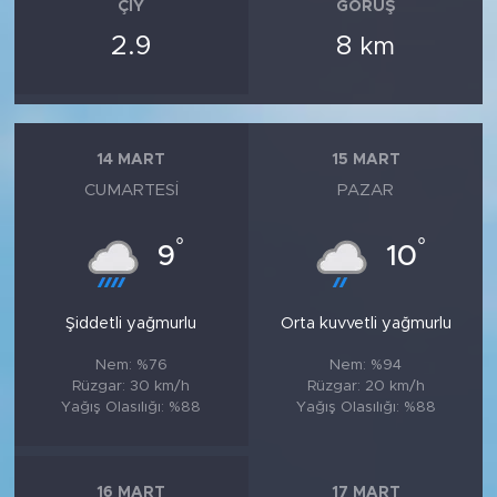
ÇIY
GÖRÜŞ
2.9
8
km
14 MART
15 MART
CUMARTESI
PAZAR
°
°
9
10
Şiddetli yağmurlu
Orta kuvvetli yağmurlu
Nem: %76
Nem: %94
Rüzgar: 30 km/h
Rüzgar: 20 km/h
Yağış Olasılığı: %88
Yağış Olasılığı: %88
16 MART
17 MART