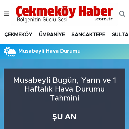
Nöbetçi Eczaneler
ÇEKMEKÖY
ÜMRANİYE
SANCAKTEPE
SULTA
Hava Durumu
Namaz Vakitleri
Musabeyli Hava Durumu
Trafik Durumu
Musabeyli Bugün, Yarın ve 1
Süper Lig Puan Durumu ve Fikstür
Haftalık Hava Durumu
Tüm Manşetler
Tahmini
Son Dakika Haberleri
ŞU AN
Haber Arşivi