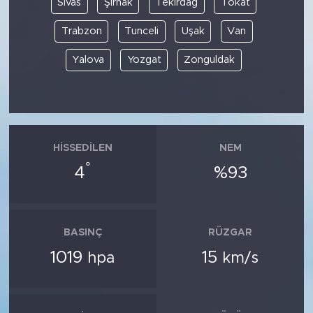
Sivas
Şırnak
Tekirdağ
Tokat
Trabzon
Tunceli
Uşak
Van
Yalova
Yozgat
Zonguldak
HISSEDILEN
NEM
°
4
%93
BASINÇ
RÜZGAR
1019
15
hpa
km/s