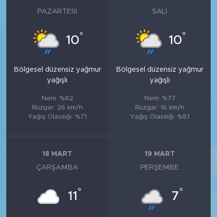
PAZARTESI
SALI
°
°
10
10
Bölgesel düzensiz yağmur
Bölgesel düzensiz yağmur
yağışlı
yağışlı
Nem: %82
Nem: %77
Rüzgar: 28 km/h
Rüzgar: 16 km/h
Yağış Olasılığı: %71
Yağış Olasılığı: %81
18 MART
19 MART
ÇARŞAMBA
PERŞEMBE
°
°
11
7