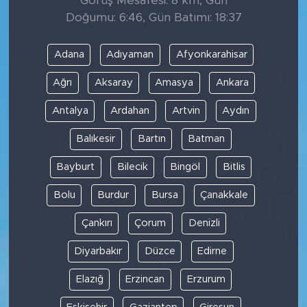
Görüş Mesafesi: 8 km, Gün
Doğumu: 6:46, Gün Batımı: 18:37
Adana
Adıyaman
Afyonkarahisar
Ağrı
Aksaray
Amasya
Ankara
Antalya
Ardahan
Artvin
Aydın
Balıkesir
Bartın
Batman
Bayburt
Bilecik
Bingöl
Bitlis
Bolu
Burdur
Bursa
Çanakkale
Çankırı
Çorum
Denizli
Diyarbakır
Düzce
Edirne
Elazığ
Erzincan
Erzurum