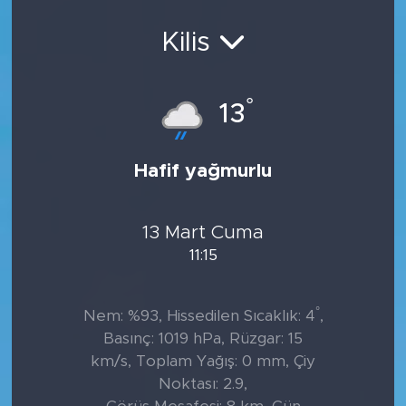
Kilis
°
13
Hafif yağmurlu
13 Mart Cuma
11:15
°
Nem: %93, Hissedilen Sıcaklık: 4
,
Basınç: 1019 hPa, Rüzgar: 15
km/s, Toplam Yağış: 0 mm, Çiy
Noktası: 2.9,