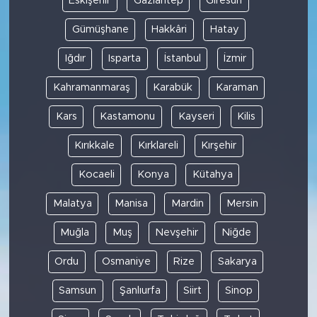
Eskişehir
Gaziantep
Giresun
Gümüşhane
Hakkâri
Hatay
Iğdır
Isparta
İstanbul
İzmir
Kahramanmaraş
Karabük
Karaman
Kars
Kastamonu
Kayseri
Kilis
Kırıkkale
Kırklareli
Kırşehir
Kocaeli
Konya
Kütahya
Malatya
Manisa
Mardin
Mersin
Muğla
Muş
Nevşehir
Niğde
Ordu
Osmaniye
Rize
Sakarya
Samsun
Şanlıurfa
Siirt
Sinop