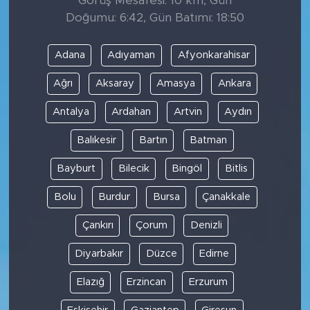
Görüş Mesafesi: 10 km, Gün
Doğumu: 6:42, Gün Batımı: 18:50
Adana
Adıyaman
Afyonkarahisar
Ağrı
Aksaray
Amasya
Ankara
Antalya
Ardahan
Artvin
Aydın
Balıkesir
Bartın
Batman
Bayburt
Bilecik
Bingöl
Bitlis
Bolu
Burdur
Bursa
Çanakkale
Çankırı
Çorum
Denizli
Diyarbakır
Düzce
Edirne
Elazığ
Erzincan
Erzurum