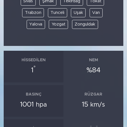
Sivas
Şırnak
Tekirdağ
Tokat
Trabzon
Tunceli
Uşak
Van
Yalova
Yozgat
Zonguldak
HISSEDILEN
NEM
°
1
%84
BASINÇ
RÜZGAR
1001
15
hpa
km/s