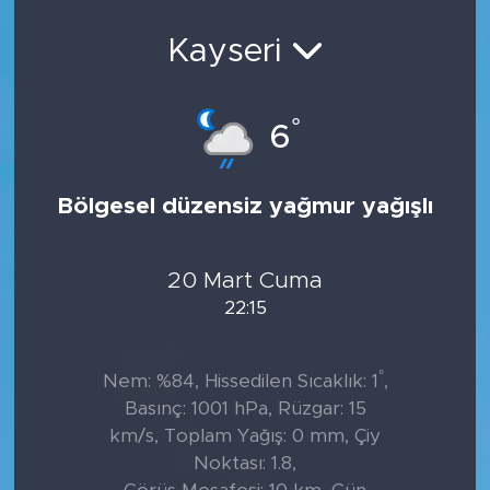
Kayseri
°
6
Bölgesel düzensiz yağmur yağışlı
20 Mart Cuma
22:15
°
Nem: %84, Hissedilen Sıcaklık: 1
,
Basınç: 1001 hPa, Rüzgar: 15
km/s, Toplam Yağış: 0 mm, Çiy
Noktası: 1.8,