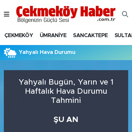
Nöbetçi Eczaneler
ÇEKMEKÖY
ÜMRANİYE
SANCAKTEPE
SULTA
Hava Durumu
Namaz Vakitleri
Yahyalı Hava Durumu
Trafik Durumu
Yahyalı Bugün, Yarın ve 1
Süper Lig Puan Durumu ve Fikstür
Haftalık Hava Durumu
Tüm Manşetler
Tahmini
Son Dakika Haberleri
ŞU AN
Haber Arşivi