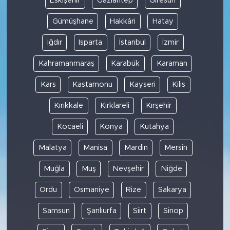
Eskişehir
Gaziantep
Giresun
Gümüşhane
Hakkâri
Hatay
Iğdır
Isparta
İstanbul
İzmir
Kahramanmaraş
Karabük
Karaman
Kars
Kastamonu
Kayseri
Kilis
Kırıkkale
Kırklareli
Kırşehir
Kocaeli
Konya
Kütahya
Malatya
Manisa
Mardin
Mersin
Muğla
Muş
Nevşehir
Niğde
Ordu
Osmaniye
Rize
Sakarya
Samsun
Şanlıurfa
Siirt
Sinop