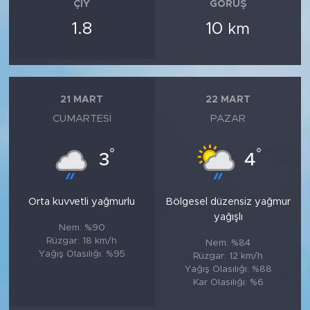
ÇIY
GÖRÜŞ
1.8
10
km
21 MART
22 MART
CUMARTESI
PAZAR
°
°
3
4
Orta kuvvetli yağmurlu
Bölgesel düzensiz yağmur
yağışlı
Nem: %90
Rüzgar: 18 km/h
Nem: %84
Yağış Olasılığı: %95
Rüzgar: 12 km/h
Yağış Olasılığı: %88
Kar Olasılığı: %6