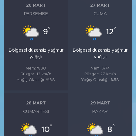
26 MART
27 MART
PERŞEMBE
CUMA
°
°
9
12
Bölgesel düzensiz yağmur
Bölgesel düzensiz yağmur
yağışlı
yağışlı
Nem: %80
Nem: %74
Rüzgar: 13 km/h
Rüzgar: 27 km/h
Yağış Olasılığı: %88
Yağış Olasılığı: %58
28 MART
29 MART
CUMARTESI
PAZAR
°
°
10
8