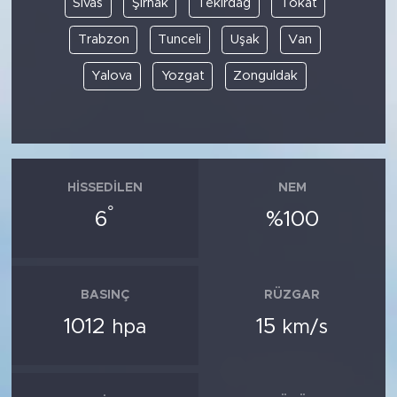
Sivas
Şırnak
Tekirdağ
Tokat
Trabzon
Tunceli
Uşak
Van
Yalova
Yozgat
Zonguldak
HISSEDILEN
NEM
°
6
%100
BASINÇ
RÜZGAR
1012
15
hpa
km/s