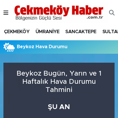
Nöbetçi Eczaneler
ÇEKMEKÖY
ÜMRANİYE
SANCAKTEPE
SULTA
Hava Durumu
Namaz Vakitleri
Beykoz Hava Durumu
Trafik Durumu
Beykoz Bugün, Yarın ve 1
Süper Lig Puan Durumu ve Fikstür
Haftalık Hava Durumu
Tüm Manşetler
Tahmini
Son Dakika Haberleri
ŞU AN
Haber Arşivi