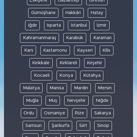
Eskişehir
Gaziantep
Giresun
Gümüşhane
Hakkâri
Hatay
Iğdır
Isparta
İstanbul
İzmir
Kahramanmaraş
Karabük
Karaman
Kars
Kastamonu
Kayseri
Kilis
Kırıkkale
Kırklareli
Kırşehir
Kocaeli
Konya
Kütahya
Malatya
Manisa
Mardin
Mersin
Muğla
Muş
Nevşehir
Niğde
Ordu
Osmaniye
Rize
Sakarya
Samsun
Şanlıurfa
Siirt
Sinop