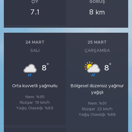
ÇIY
GÖRÜŞ
7.1
8
km
24 MART
25 MART
SALI
ÇARŞAMBA
°
°
8
8
Orta kuvvetli yağmurlu
Bölgesel düzensiz yağmur
yağışlı
Nem: %95
Rüzgar: 19 km/h
Nem: %91
Yağış Olasılığı: %89
Rüzgar: 22 km/h
Yağış Olasılığı: %88