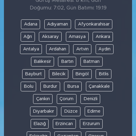
Görüş Mesafesi: 8 km, Gün
Doğumu: 7:02, Gün Batımı: 19:19
Adana
Adıyaman
Afyonkarahisar
Ağrı
Aksaray
Amasya
Ankara
Antalya
Ardahan
Artvin
Aydın
Balıkesir
Bartın
Batman
Bayburt
Bilecik
Bingöl
Bitlis
Bolu
Burdur
Bursa
Çanakkale
Çankırı
Çorum
Denizli
Diyarbakır
Düzce
Edirne
Elazığ
Erzincan
Erzurum