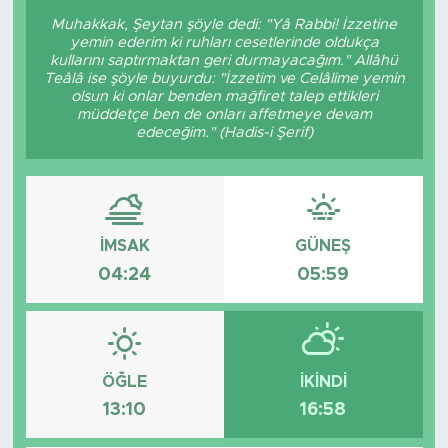
Muhakkak, Şeytan şöyle dedi: "Yâ Rabbi! İzzetine
yemin ederim ki ruhları cesetlerinde oldukça
kullarını saptırmaktan geri durmayacağım." Allâhü
Teâlâ ise şöyle buyurdu: "İzzetim ve Celâlime yemin
olsun ki onlar benden mağfiret talep ettikleri
müddetçe ben de onları affetmeye devam
edeceğim." (Hadis-i Şerif)
İMSAK
GÜNEŞ
04:24
05:59
ÖĞLE
İKINDI
13:10
16:58