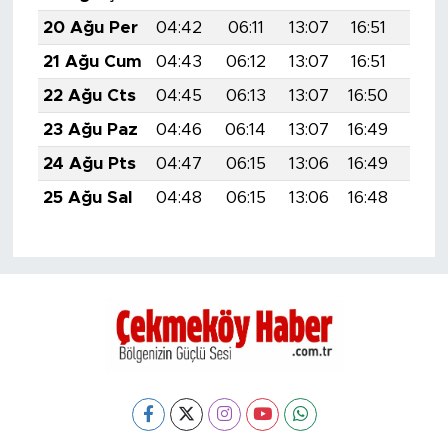
20 Ağu Per
04:42
06:11
13:07
16:51
19:5
21 Ağu Cum
04:43
06:12
13:07
16:51
19:5
22 Ağu Cts
04:45
06:13
13:07
16:50
19:5
23 Ağu Paz
04:46
06:14
13:07
16:49
19:4
24 Ağu Pts
04:47
06:15
13:06
16:49
19:4
25 Ağu Sal
04:48
06:15
13:06
16:48
19:4