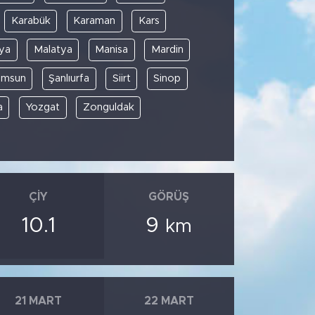
Karabük
Karaman
Kars
ya
Malatya
Manisa
Mardin
amsun
Şanlıurfa
Siirt
Sinop
a
Yozgat
Zonguldak
ÇIY
GÖRÜŞ
10.1
9
km
21 MART
22 MART