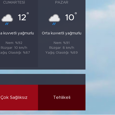
CUMARTESI
PAZAR
°
°
12
10
a kuvvetli yağmurlu
Orta kuvvetli yağmurlu
Nem: %92
Nem: %91
Rüzgar: 10 km/h
Rüzgar: 8 km/h
ağış Olasılığı: %87
Yağış Olasılığı: %89
Çok Sağlıksız
Tehlikeli