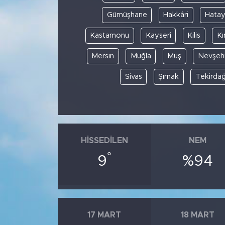
Gümüşhane
Hakkâri
Hata
Kastamonu
Kayseri
Kilis
Kı
Mersin
Muğla
Muş
Nevşehi
Sivas
Şırnak
Tekirda
HISSEDILEN
NEM
°
9
%94
17 MART
18 MART