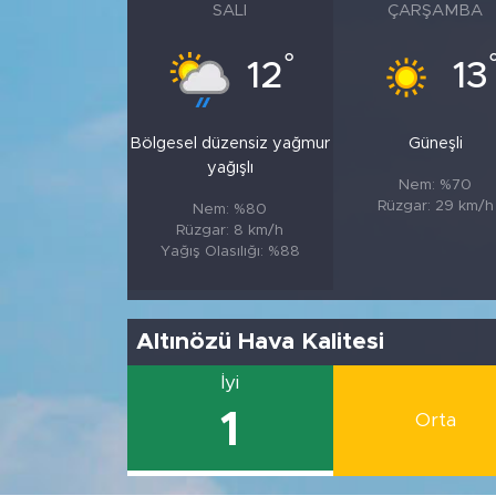
SALI
ÇARŞAMBA
°
12
13
Bölgesel düzensiz yağmur
Güneşli
yağışlı
Nem: %70
Rüzgar: 29 km/h
Nem: %80
Rüzgar: 8 km/h
Yağış Olasılığı: %88
Altınözü Hava Kalitesi
İyi
1
Orta