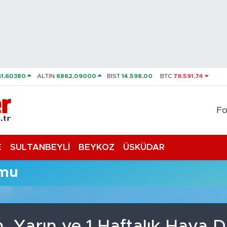
61,60380
ALTIN
6862,09000
BİST
14.598,00
BTC
79.591,74
Fo
E
SULTANBEYLİ
BEYKOZ
ÜSKÜDAR
umu
, Yarın ve 1 Haftalık Hava