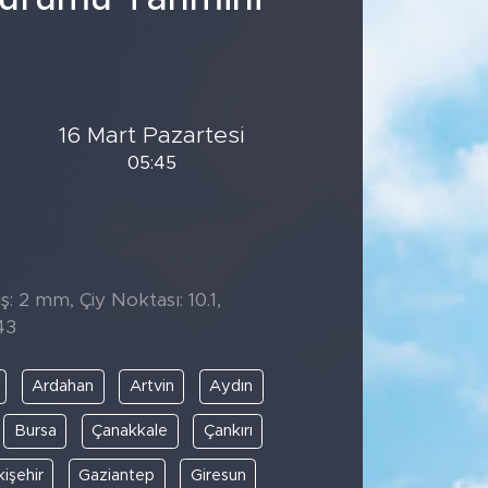
16 Mart Pazartesi
05:45
: 2 mm, Çiy Noktası: 10.1,
43
Ardahan
Artvin
Aydın
Bursa
Çanakkale
Çankırı
kişehir
Gaziantep
Giresun