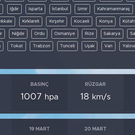
y
Iğdır
Isparta
İstanbul
İzmir
Kahramanmaraş
rıkkale
Kırklareli
Kırşehir
Kocaeli
Konya
Kütah
r
Niğde
Ordu
Osmaniye
Rize
Sakarya
S
ğ
Tokat
Trabzon
Tunceli
Uşak
Van
Yalov
BASINÇ
RÜZGAR
1007
18
hpa
km/s
19 MART
20 MART