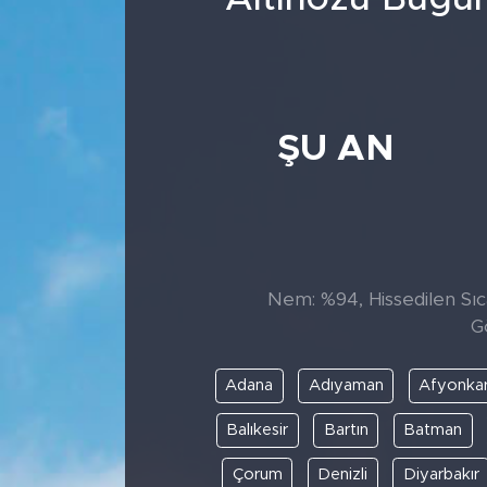
ŞU AN
Nem: %94, Hissedilen Sıca
G
Adana
Adıyaman
Afyonkar
Balıkesir
Bartın
Batman
Çorum
Denizli
Diyarbakır