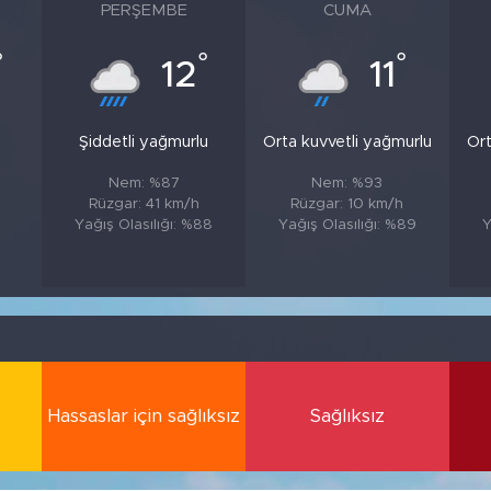
PERŞEMBE
CUMA
°
°
°
12
11
Şiddetli yağmurlu
Orta kuvvetli yağmurlu
Ort
Nem: %87
Nem: %93
Rüzgar: 41 km/h
Rüzgar: 10 km/h
Yağış Olasılığı: %88
Yağış Olasılığı: %89
Y
Hassaslar için sağlıksız
Sağlıksız