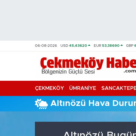
Nöbetçi Eczaneler
Hava Durumu
06-08-2026
USD
45,43620
EUR
53,38690
GBP
Namaz Vakitleri
Trafik Durumu
Süper Lig Puan Durumu ve Fikstür
ÇEKMEKÖY
ÜMRANİYE
SANCAKTEP
Tüm Manşetler
Altınözü Hava Dur
Son Dakika Haberleri
Haber Arşivi
Altınözü Bugün