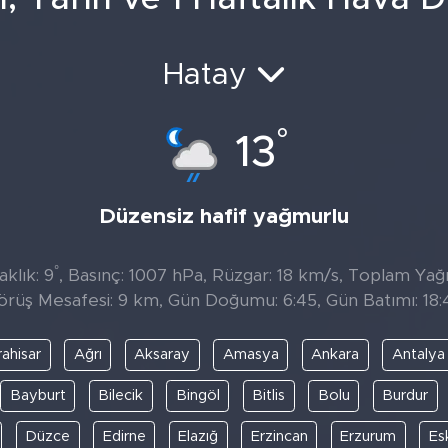
Hatay
°
13
Düzensiz hafif yağmurlu
°
klık: 9
, Basınç: 1007 hPa, Rüzgar: 18 km/s, Toplam Yağış
örüş Mesafesi: 9 km, Gün Doğumu: 6:45, Gün Batımı: 18:
ahisar
Ağrı
Aksaray
Amasya
Ankara
Antalya
Bayburt
Bilecik
Bingöl
Bitlis
Bolu
Burdur
Düzce
Edirne
Elazığ
Erzincan
Erzurum
Es