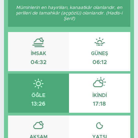
Müminlerin en hayırlıları, kanaatkâr olanlarıdır, en
şerlileri de tamahkâr (açgözlü) olanlarıdır. (Hadis-i
Şerif)
İMSAK
GÜNEŞ
04:32
06:12
ÖĞLE
İKINDI
13:26
17:18
AKŞAM
YATSI