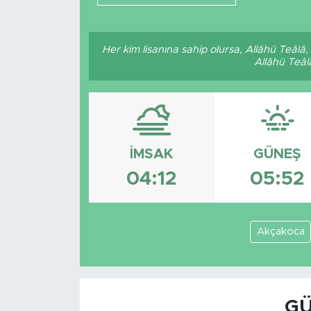
Her kim lisanına sahip olursa, Allâhü Teâlâ
Allâhü Teâl
İMSAK
GÜNEŞ
04:12
05:52
Akçakoca
GÜ