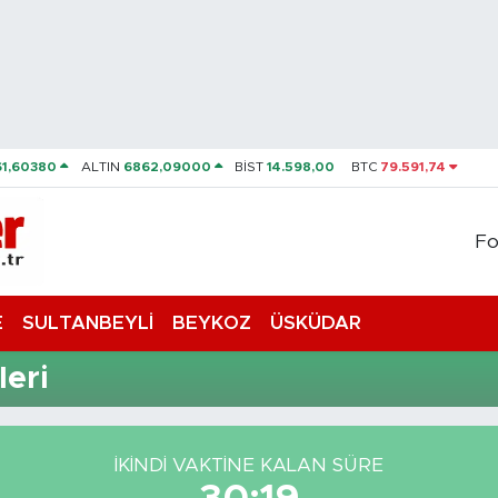
61,60380
ALTIN
6862,09000
BİST
14.598,00
BTC
79.591,74
Fo
E
SULTANBEYLİ
BEYKOZ
ÜSKÜDAR
eri
İKINDI VAKTİNE KALAN SÜRE