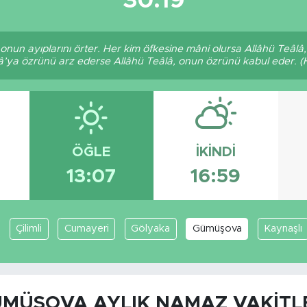
30:19
, onun ayıplarını örter. Her kim öfkesine mâni olursa Allâhü Teâ
â’ya özrünü arz ederse Allâhü Teâlâ, onun özrünü kabul eder. (Ha
ÖĞLE
İKINDI
13:07
16:59
Çilimli
Cumayeri
Gölyaka
Gümüşova
Kaynaşlı
MÜŞOVA AYLIK NAMAZ VAKITL