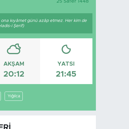
25 Safer 1448
lâ, ona kıyâmet günü azâp etmez. Her kim de
dis-i Şerif)
AKŞAM
YATSI
20:12
21:45
Yığılca
ERI