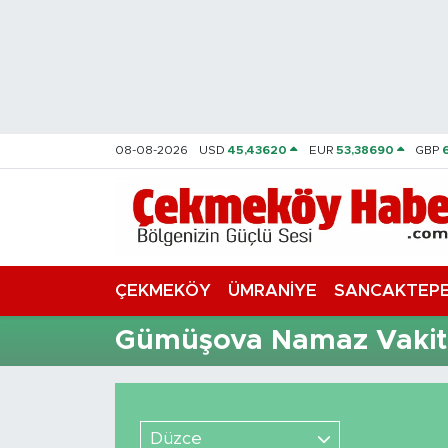
Nöbetçi Eczaneler
Hava Durumu
08-08-2026
USD
45,43620
EUR
53,38690
GBP
Namaz Vakitleri
Trafik Durumu
Süper Lig Puan Durumu ve Fikstür
ÇEKMEKÖY
ÜMRANİYE
SANCAKTEP
Tüm Manşetler
Gümüşova Namaz Vakitl
Son Dakika Haberleri
Haber Arşivi
Düzce