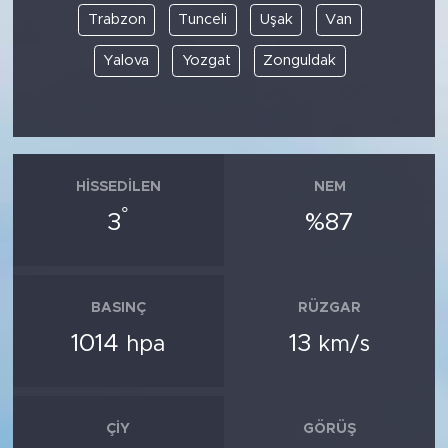
Trabzon
Tunceli
Uşak
Van
Yalova
Yozgat
Zonguldak
HISSEDILEN
NEM
°
3
%87
BASINÇ
RÜZGAR
1014
13
hpa
km/s
ÇIY
GÖRÜŞ