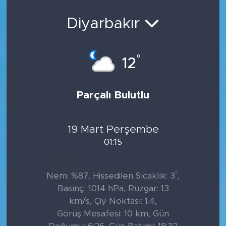
Diyarbakır
°
12
Parçalı Bulutlu
19 Mart Perşembe
01:15
°
Nem: %87, Hissedilen Sıcaklık: 3
,
Basınç: 1014 hPa, Rüzgar: 13
km/s, Çiy Noktası: 1.4,
Görüş Mesafesi: 10 km, Gün