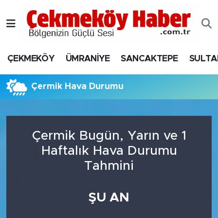
Nöbetçi Eczaneler
ÇEKMEKÖY
ÜMRANİYE
SANCAKTEPE
SULTA
Hava Durumu
Namaz Vakitleri
Çermik Hava Durumu
Trafik Durumu
Çermik Bugün, Yarın ve 1
Süper Lig Puan Durumu ve Fikstür
Haftalık Hava Durumu
Tüm Manşetler
Tahmini
Son Dakika Haberleri
ŞU AN
Haber Arşivi