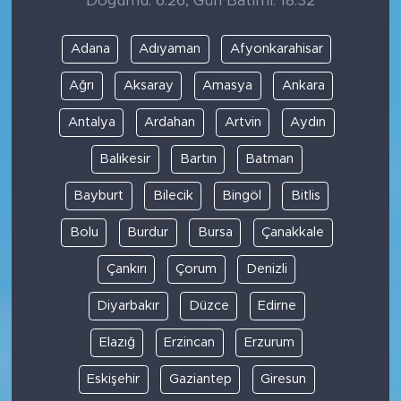
Doğumu: 6:26, Gün Batımı: 18:32
Adana
Adıyaman
Afyonkarahisar
Ağrı
Aksaray
Amasya
Ankara
Antalya
Ardahan
Artvin
Aydın
Balıkesir
Bartın
Batman
Bayburt
Bilecik
Bingöl
Bitlis
Bolu
Burdur
Bursa
Çanakkale
Çankırı
Çorum
Denizli
Diyarbakır
Düzce
Edirne
Elazığ
Erzincan
Erzurum
Eskişehir
Gaziantep
Giresun