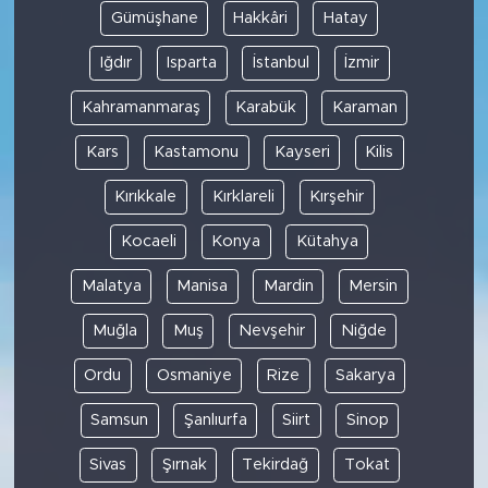
Gümüşhane
Hakkâri
Hatay
Iğdır
Isparta
İstanbul
İzmir
Kahramanmaraş
Karabük
Karaman
Kars
Kastamonu
Kayseri
Kilis
Kırıkkale
Kırklareli
Kırşehir
Kocaeli
Konya
Kütahya
Malatya
Manisa
Mardin
Mersin
Muğla
Muş
Nevşehir
Niğde
Ordu
Osmaniye
Rize
Sakarya
Samsun
Şanlıurfa
Siirt
Sinop
Sivas
Şırnak
Tekirdağ
Tokat