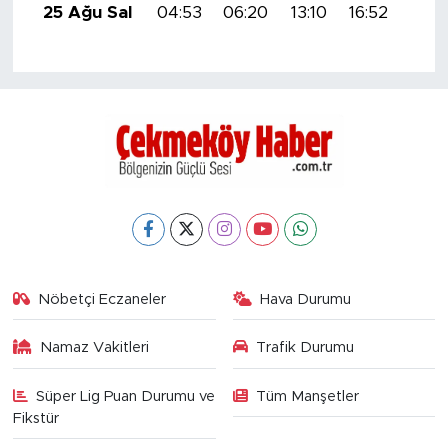
25 Ağu Sal
04:53
06:20
13:10
16:52
19:5
Nöbetçi Eczaneler
Hava Durumu
Namaz Vakitleri
Trafik Durumu
Süper Lig Puan Durumu ve
Tüm Manşetler
Fikstür