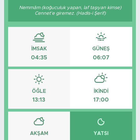
Nemmâm (koğuculuk yapan, laf taşıyan kimse)
Cennet’e giremez. (Hadis-i Şerif)
İMSAK
GÜNEŞ
04:35
06:07
ÖĞLE
İKINDI
13:13
17:00
AKŞAM
YATSI