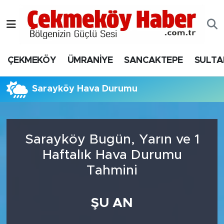
Nöbetçi Eczaneler
ÇEKMEKÖY
ÜMRANİYE
SANCAKTEPE
SULTA
Hava Durumu
Namaz Vakitleri
Sarayköy Hava Durumu
Trafik Durumu
Sarayköy Bugün, Yarın ve 1
Süper Lig Puan Durumu ve Fikstür
Haftalık Hava Durumu
Tüm Manşetler
Tahmini
Son Dakika Haberleri
ŞU AN
Haber Arşivi