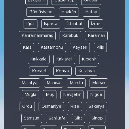
Eskişehir
Gaziantep
Giresun
Gümüşhane
Hakkâri
Hatay
Iğdır
Isparta
İstanbul
İzmir
Kahramanmaraş
Karabük
Karaman
Kars
Kastamonu
Kayseri
Kilis
Kırıkkale
Kırklareli
Kırşehir
Kocaeli
Konya
Kütahya
Malatya
Manisa
Mardin
Mersin
Muğla
Muş
Nevşehir
Niğde
Ordu
Osmaniye
Rize
Sakarya
Samsun
Şanlıurfa
Siirt
Sinop