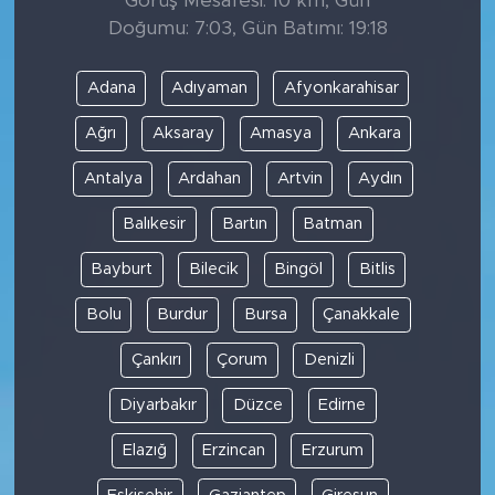
Görüş Mesafesi: 10 km, Gün
Doğumu: 7:03, Gün Batımı: 19:18
Adana
Adıyaman
Afyonkarahisar
Ağrı
Aksaray
Amasya
Ankara
Antalya
Ardahan
Artvin
Aydın
Balıkesir
Bartın
Batman
Bayburt
Bilecik
Bingöl
Bitlis
Bolu
Burdur
Bursa
Çanakkale
Çankırı
Çorum
Denizli
Diyarbakır
Düzce
Edirne
Elazığ
Erzincan
Erzurum