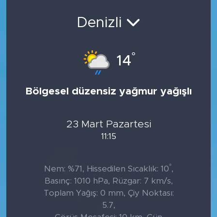
Denizli
°
14
Bölgesel düzensiz yağmur yağışlı
23 Mart Pazartesi
11:15
°
Nem: %71, Hissedilen Sıcaklık: 10
,
Basınç: 1010 hPa, Rüzgar: 7 km/s,
Toplam Yağış: 0 mm, Çiy Noktası:
5.7,