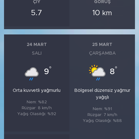
ÇIY
GÖRÜŞ
5.7
10
km
24 MART
25 MART
SALI
ÇARŞAMBA
°
°
9
8
Orta kuvvetli yağmurlu
Bölgesel düzensiz yağmur
yağışlı
Nem: %82
Rüzgar: 8 km/h
Nem: %91
Yağış Olasılığı: %92
Rüzgar: 7 km/h
Yağış Olasılığı: %88