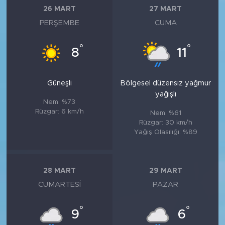
26 MART
27 MART
PERŞEMBE
CUMA
°
°
8
11
Güneşli
Bölgesel düzensiz yağmur
yağışlı
Nem: %73
Rüzgar: 6 km/h
Nem: %61
Rüzgar: 30 km/h
Yağış Olasılığı: %89
28 MART
29 MART
CUMARTESI
PAZAR
°
°
9
6