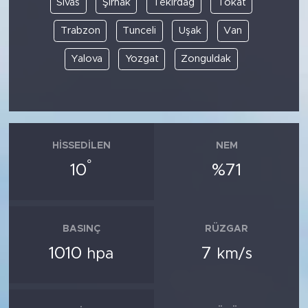
Sivas
Şırnak
Tekirdağ
Tokat
Trabzon
Tunceli
Uşak
Van
Yalova
Yozgat
Zonguldak
HISSEDILEN
NEM
°
10
%71
BASINÇ
RÜZGAR
1010
7
hpa
km/s