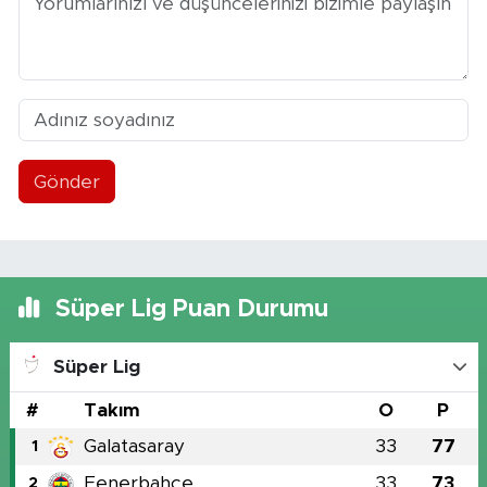
Gönder
Süper Lig Puan Durumu
Süper Lig
#
Takım
O
P
Galatasaray
33
77
1
Fenerbahçe
33
73
2