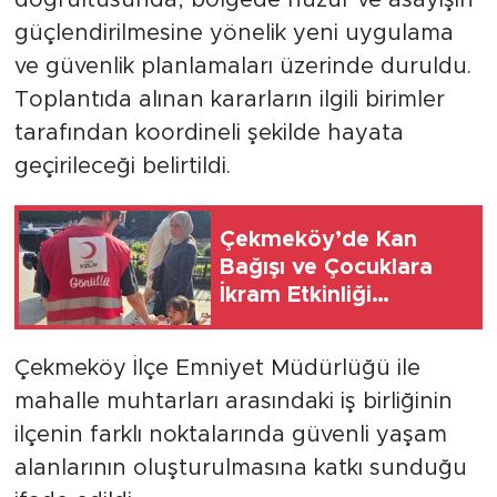
doğrultusunda, bölgede huzur ve asayişin
güçlendirilmesine yönelik yeni uygulama
ve güvenlik planlamaları üzerinde duruldu.
Toplantıda alınan kararların ilgili birimler
tarafından koordineli şekilde hayata
geçirileceği belirtildi.
Çekmeköy’de Kan
Bağışı ve Çocuklara
İkram Etkinliği
Düzenlendi
Çekmeköy İlçe Emniyet Müdürlüğü ile
mahalle muhtarları arasındaki iş birliğinin
ilçenin farklı noktalarında güvenli yaşam
alanlarının oluşturulmasına katkı sunduğu