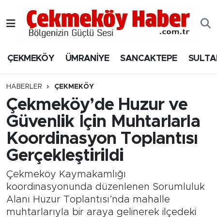
Nöbetçi Eczaneler
ÇEKMEKÖY
ÜMRANİYE
SANCAKTEPE
SULTA
Hava Durumu
Namaz Vakitleri
HABERLER
ÇEKMEKÖY
Çekmeköy’de Huzur ve
Trafik Durumu
Güvenlik İçin Muhtarlarla
Koordinasyon Toplantısı
Süper Lig Puan Durumu ve Fikstür
Gerçekleştirildi
Tüm Manşetler
Çekmeköy Kaymakamlığı
Son Dakika Haberleri
koordinasyonunda düzenlenen Sorumluluk
Alanı Huzur Toplantısı’nda mahalle
Haber Arşivi
muhtarlarıyla bir araya gelinerek ilçedeki