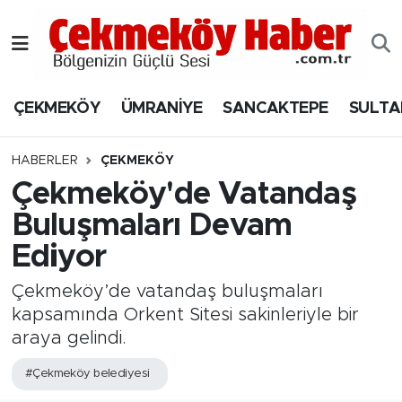
Nöbetçi Eczaneler
ÇEKMEKÖY
ÜMRANİYE
SANCAKTEPE
SULTA
Hava Durumu
Namaz Vakitleri
HABERLER
ÇEKMEKÖY
Çekmeköy'de Vatandaş
Trafik Durumu
Buluşmaları Devam
Ediyor
Süper Lig Puan Durumu ve Fikstür
Çekmeköy’de vatandaş buluşmaları
Tüm Manşetler
kapsamında Orkent Sitesi sakinleriyle bir
araya gelindi.
Son Dakika Haberleri
#Çekmeköy belediyesi
Haber Arşivi