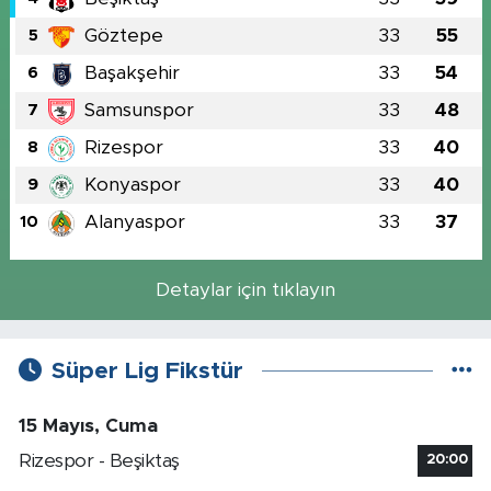
Göztepe
33
55
5
Başakşehir
33
54
6
Samsunspor
33
48
7
Rizespor
33
40
8
Konyaspor
33
40
9
Alanyaspor
33
37
10
Detaylar için tıklayın
Süper Lig Fikstür
15 Mayıs, Cuma
Rizespor - Beşiktaş
20:00