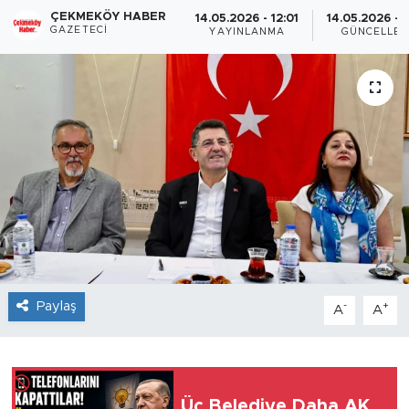
ÇEKMEKÖY HABER
14.05.2026 - 12:01
14.05.2026 - 1
GAZETECI
YAYINLANMA
GÜNCELLE
Paylaş
-
+
A
A
Üç Belediye Daha AK