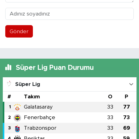
Gönder
Süper Lig Puan Durumu
Süper Lig
#
Takım
O
P
Galatasaray
33
77
1
Fenerbahçe
33
73
2
Trabzonspor
33
69
3
Beşiktaş
33
59
4