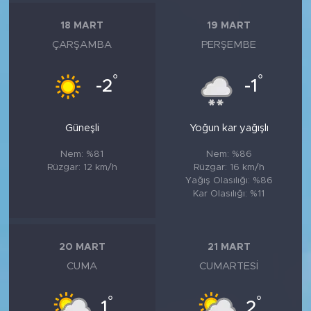
18 MART
19 MART
ÇARŞAMBA
PERŞEMBE
°
°
-2
-1
Güneşli
Yoğun kar yağışlı
Nem: %81
Nem: %86
Rüzgar: 12 km/h
Rüzgar: 16 km/h
Yağış Olasılığı: %86
Kar Olasılığı: %11
20 MART
21 MART
CUMA
CUMARTESI
°
°
1
2