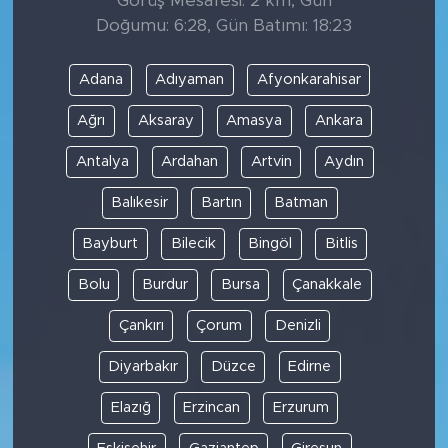
Görüş Mesafesi: 2 km, Gün
Doğumu: 6:28, Gün Batımı: 18:23
Adana
Adıyaman
Afyonkarahisar
Ağrı
Aksaray
Amasya
Ankara
Antalya
Ardahan
Artvin
Aydın
Balıkesir
Bartın
Batman
Bayburt
Bilecik
Bingöl
Bitlis
Bolu
Burdur
Bursa
Çanakkale
Çankırı
Çorum
Denizli
Diyarbakır
Düzce
Edirne
Elazığ
Erzincan
Erzurum