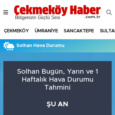
Nöbetçi Eczaneler
ÇEKMEKÖY
ÜMRANİYE
SANCAKTEPE
SULTA
Hava Durumu
Namaz Vakitleri
Solhan Hava Durumu
Trafik Durumu
Solhan Bugün, Yarın ve 1
Süper Lig Puan Durumu ve Fikstür
Haftalık Hava Durumu
Tüm Manşetler
Tahmini
Son Dakika Haberleri
ŞU AN
Haber Arşivi