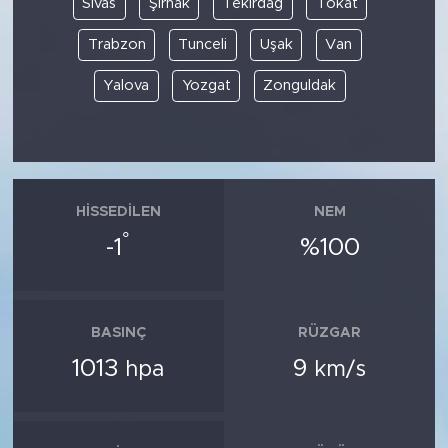
Sivas
Şırnak
Tekirdağ
Tokat
Trabzon
Tunceli
Uşak
Van
Yalova
Yozgat
Zonguldak
HISSEDILEN
NEM
°
-1
%100
BASINÇ
RÜZGAR
1013
9
hpa
km/s