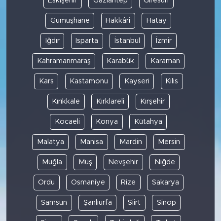
Eskişehir
Gaziantep
Giresun
Gümüşhane
Hakkâri
Hatay
Iğdır
Isparta
İstanbul
İzmir
Kahramanmaraş
Karabük
Karaman
Kars
Kastamonu
Kayseri
Kilis
Kırıkkale
Kırklareli
Kırşehir
Kocaeli
Konya
Kütahya
Malatya
Manisa
Mardin
Mersin
Muğla
Muş
Nevşehir
Niğde
Ordu
Osmaniye
Rize
Sakarya
Samsun
Şanlıurfa
Siirt
Sinop