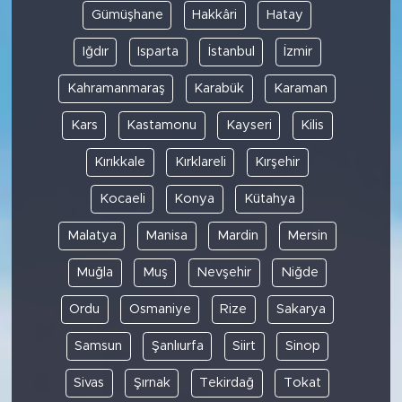
Gümüşhane
Hakkâri
Hatay
Iğdır
Isparta
İstanbul
İzmir
Kahramanmaraş
Karabük
Karaman
Kars
Kastamonu
Kayseri
Kilis
Kırıkkale
Kırklareli
Kırşehir
Kocaeli
Konya
Kütahya
Malatya
Manisa
Mardin
Mersin
Muğla
Muş
Nevşehir
Niğde
Ordu
Osmaniye
Rize
Sakarya
Samsun
Şanlıurfa
Siirt
Sinop
Sivas
Şırnak
Tekirdağ
Tokat