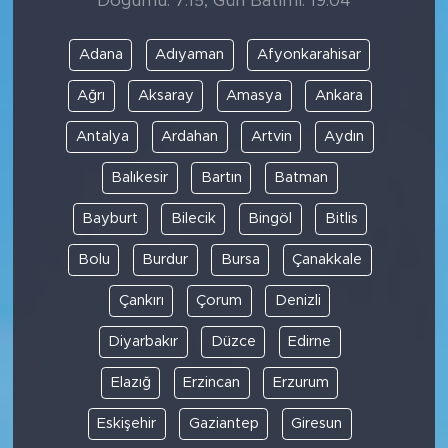
Doğumu: 7:15, Gün Batımı: 19:04
Adana
Adıyaman
Afyonkarahisar
Ağrı
Aksaray
Amasya
Ankara
Antalya
Ardahan
Artvin
Aydın
Balıkesir
Bartın
Batman
Bayburt
Bilecik
Bingöl
Bitlis
Bolu
Burdur
Bursa
Çanakkale
Çankırı
Çorum
Denizli
Diyarbakır
Düzce
Edirne
Elazığ
Erzincan
Erzurum
Eskişehir
Gaziantep
Giresun