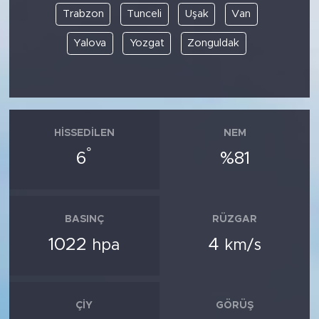
Trabzon
Tunceli
Uşak
Van
Yalova
Yozgat
Zonguldak
HISSEDILEN
NEM
°
6
%81
BASINÇ
RÜZGAR
1022
4
hpa
km/s
ÇIY
GÖRÜŞ