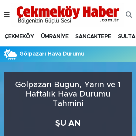
Nöbetçi Eczaneler
ÇEKMEKÖY
ÜMRANİYE
SANCAKTEPE
SULTA
Hava Durumu
Namaz Vakitleri
Gölpazarı Hava Durumu
Trafik Durumu
Gölpazarı Bugün, Yarın ve 1
Süper Lig Puan Durumu ve Fikstür
Haftalık Hava Durumu
Tüm Manşetler
Tahmini
Son Dakika Haberleri
ŞU AN
Haber Arşivi