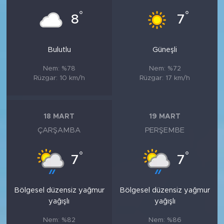
°
°
8
7
Bulutlu
Güneşli
Nem: %78
Nem: %72
Rüzgar: 10 km/h
Rüzgar: 17 km/h
18 MART
19 MART
ÇARŞAMBA
PERŞEMBE
°
°
7
7
Bölgesel düzensiz yağmur
Bölgesel düzensiz yağmur
yağışlı
yağışlı
Nem: %82
Nem: %86